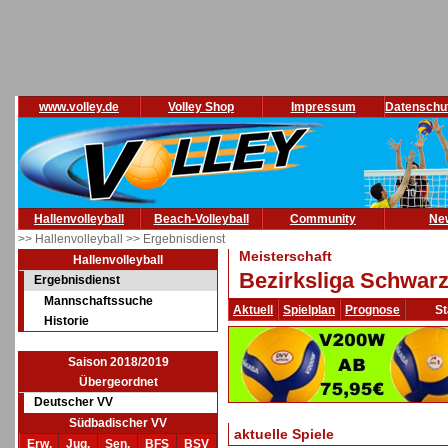
www.volley.de
Volley Shop
Impressum
Datenschu
Hallenvolleyball
Beach-Volleyball
Community
Ne
>> Hallenvolleyball
>> Ergebnisdienst
Meisterschaft
Hallenvolleyball
Bezirksliga Schwarz
Ergebnisdienst
Mannschaftssuche
Aktuell
Spielplan
Prognose
St
Historie
Saison 2018/2019
Übergeordnet
Deutscher VV
Südbadischer VV
aktuelle Spiele
Erw.
Jug.
Sen.
BFS
BSV