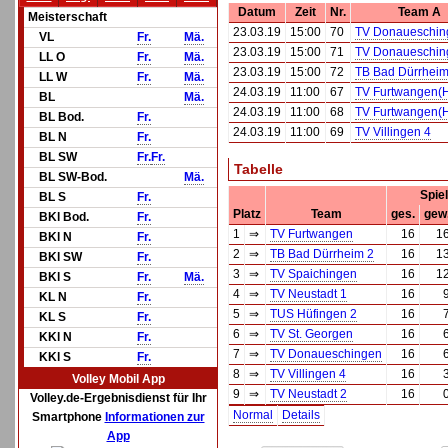
Datum
Zeit
Nr.
Team A
Meisterschaft
23.03.19
15:00
70
TV Donaueschin
VL
Fr.
Mä.
23.03.19
15:00
71
TV Donaueschin
LL O
Fr.
Mä.
23.03.19
15:00
72
TB Bad Dürrheim
LL W
Fr.
Mä.
24.03.19
11:00
67
TV Furtwangen(
BL
Mä.
24.03.19
11:00
68
TV Furtwangen(
BL Bod.
Fr.
24.03.19
11:00
69
TV Villingen 4
BL N
Fr.
BL SW
Fr.
Fr.
Tabelle
BL SW-Bod.
Mä.
Spie
BL S
Fr.
Platz
Team
ges.
gew
BKl Bod.
Fr.
1
⇒
TV Furtwangen
16
1
BKl N
Fr.
2
⇒
TB Bad Dürrheim 2
16
1
BKl SW
Fr.
3
⇒
TV Spaichingen
16
1
BKl S
Fr.
Mä.
4
⇒
TV Neustadt 1
16
KL N
Fr.
5
⇒
TUS Hüfingen 2
16
KL S
Fr.
6
⇒
TV St. Georgen
16
KKl N
Fr.
7
⇒
TV Donaueschingen
16
KKl S
Fr.
8
⇒
TV Villingen 4
16
Volley Mobil App
9
⇒
TV Neustadt 2
16
Volley.de-Ergebnisdienst für Ihr
Normal
Details
Smartphone
Informationen zur
App