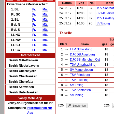
Datum
Zeit
Nr.
Team
Erwachsene \ Meisterschaft
24.03.12
16:00
87
TSV Sonthofe
1. BL
Fr.
Mä.
24.03.12
18:00
88
SV Mauerste
RL SO
Fr.
Mä.
25.03.12
14:00
89
TSV Eiselfin
2. BL
Fr.
Mä.
25.03.12
16:00
90
SV Esting
ByL N
Fr.
Mä.
ByL S
Fr.
Mä.
Tabelle
LL NO
Fr.
Mä.
Spi
LL NW
Fr.
Mä.
Platz
Team
ges.
ge
LL SO
Fr.
Mä.
1
⇒
FTM Schwabing
18
LL SW
Fr.
Mä.
2
⇒
DJK DB Augsburg
18
Unterbereiche
3
⇒
DJK SB München Ost
18
Bezirk Mittelfranken
4
⇒
TSV Unterhaching
18
Bezirk Niederbayern
5
⇒
SV Mauerstetten
18
Bezirk Oberbayern
6
⇒
TSV Friedberg
18
Bezirk Oberfranken
7
⇒
TSV Eiselfing
18
Bezirk Oberpfalz
8
⇒
SV Esting
18
Bezirk Schwaben
9
⇒
TSV Sonthofen II
18
Bezirk Unterfranken
10
⇒
SV Inning
18
Volley Mobil App
Volley.de-Ergebnisdienst für Ihr
Smartphone
Informationen zur
App