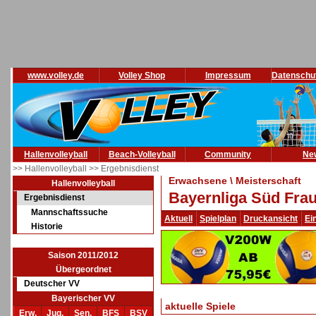
www.volley.de
Volley Shop
Impressum
Datenschu
Hallenvolleyball
Beach-Volleyball
Community
Ne
>> Hallenvolleyball
>> Ergebnisdienst
Erwachsene \ Meisterschaft
Hallenvolleyball
Bayernliga Süd Frau
Ergebnisdienst
Mannschaftssuche
Aktuell
Spielplan
Druckansicht
Ei
Historie
Saison 2011/2012
Übergeordnet
Deutscher VV
Bayerischer VV
aktuelle Spiele
Erw.
Jug.
Sen.
BFS
BSV