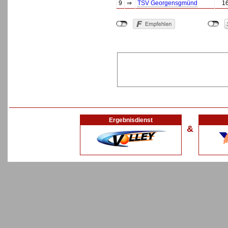
9
⇒
TSV Georgensgmünd
1
Ergebnisdienst
&