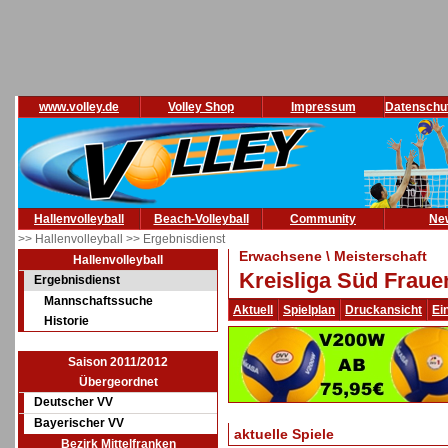
www.volley.de
Volley Shop
Impressum
Datenschu
Hallenvolleyball
Beach-Volleyball
Community
Ne
>> Hallenvolleyball
>> Ergebnisdienst
Erwachsene \ Meisterschaft
Hallenvolleyball
Kreisliga Süd Fraue
Ergebnisdienst
Mannschaftssuche
Aktuell
Spielplan
Druckansicht
Ei
Historie
Saison 2011/2012
Übergeordnet
Deutscher VV
Bayerischer VV
aktuelle Spiele
Bezirk Mittelfranken