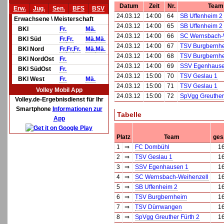
Datum
Zeit
Nr.
Team
Erw.
Jug.
Sen.
BFS
BSV
24.03.12
14:00
64
SB Uffenheim 2
Erwachsene \ Meisterschaft
24.03.12
14:00
65
SB Uffenheim 2
BKl
Fr.
Mä.
24.03.12
14:00
66
SC Wernsbach-
BKl Süd
Fr.
Fr.
Mä.
Mä.
24.03.12
14:00
67
TSV Burgbernh
BKl Nord
Fr.
Fr.
Fr.
Mä.
Mä.
24.03.12
14:00
68
TSV Burgbernh
BKl NordOst
Fr.
24.03.12
14:00
69
SSV Egenhause
BKl SüdOst
Fr.
24.03.12
15:00
70
TSV Geslau 1
BKl West
Fr.
Mä.
24.03.12
15:00
71
TSV Geslau 1
Volley Mobil App
24.03.12
15:00
72
SpVgg Greuther 
Volley.de-Ergebnisdienst für Ihr
Smartphone
Informationen zur
Tabelle
App
Platz
Team
ges
1
⇒
FC Dombühl
1
2
⇒
TSV Geslau 1
1
3
⇒
SSV Egenhausen 1
1
4
⇒
SC Wernsbach-Weihenzell
1
5
⇒
SB Uffenheim 2
1
6
⇒
TSV Burgbernheim
1
7
⇒
TSV Dürrwangen
1
8
⇒
SpVgg Greuther Fürth 2
1