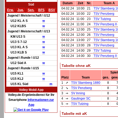
Datum
Zeit
Nr.
Team A
Süd
04.02.24
10:00
21
TSV Starnberg 1
Erw.
Jug.
Sen.
BFS
BSV
04.02.24
10:00
22
TSV Penzberg
Jugend \ Meisterschaft \ U12
04.02.24
11:00
23
TSV Tutzing
U12 KL A S
w
04.02.24
11:00
24
TSV Penzberg II -
U12 KLBS
w
04.02.24
12:00
25
TSV Starnberg 1
Jugend \ Meisterschaft \ U13
04.02.24
12:00
26
TSV Penzberg
KM U13 S
w
04.02.24
13:00
27
TSV Starnberg 1
U13 S 7-12
w
04.02.24
13:00
28
TSV Penzberg
U13 KL A S
w
04.02.24
14:00
29
TSV Tutzing
U13 KLB S
w
04.02.24
14:00
30
TSV Penzberg II -
Jugend \ Runde \ U12
U12 Süd A
w
Tabelle ohne aK
Jugend \ Runde \ U15
Spie
U15 KL1
w
Platz
Team
ges.
gew
U15 KL2
w
1
⇗
TSV Starnberg 1880
8
U15 KL Süd
m
2
⇘
TSV Penzberg
8
Volley Mobil App
3
⇒
SV Inning
8
Volley.de-Ergebnisdienst für Ihr
4
⇒
Gautinger SC
8
Smartphone
Informationen zur
5
⇒
TSV Tutzing
8
App
Tabelle mit aK