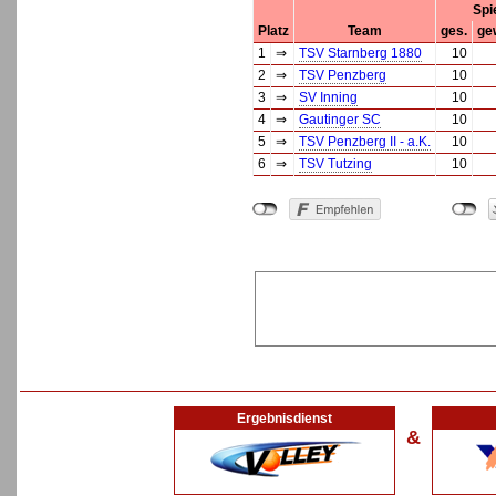
Spi
Platz
Team
ges.
ge
1
⇒
TSV Starnberg 1880
10
2
⇒
TSV Penzberg
10
3
⇒
SV Inning
10
4
⇒
Gautinger SC
10
5
⇒
TSV Penzberg II - a.K.
10
6
⇒
TSV Tutzing
10
Ergebnisdienst
&