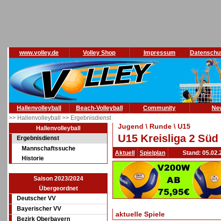
www.volley.de
Volley Shop
Impressum
Datenschu
Hallenvolleyball
Beach-Volleyball
Community
Ne
>> Hallenvolleyball
>> Ergebnisdienst
Jugend \ Runde \ U15
Hallenvolleyball
U15 Kreisliga 2 Süd
Ergebnisdienst
Mannschaftssuche
Aktuell
Spielplan
Stand: 05.02.
Historie
Saison 2023/2024
Übergeordnet
Deutscher VV
Bayerischer VV
aktuelle Spiele
Bezirk Oberbayern