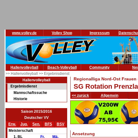
www.volley.de
Volley Shop
Impressum
Datenschu
Hallenvolleyball
Beach-Volleyball
Community
Ne
>> Hallenvolleyball
>> Ergebnisdienst
Regionalliga Nord-Ost Frauen 
Hallenvolleyball
SG Rotation Prenzla
Ergebnisdienst
Mannschaftssuche
<< zurück
Allgemein
Historie
Saison 2015/2016
Deutscher VV
Erw.
Jug.
Sen.
BFS
BSV
Meisterschaft
Ansetzung
1. BL
Fr.
Mä.