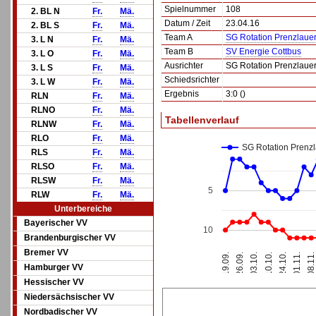
Spielnummer
108
2. BL N
Fr.
Mä.
Datum / Zeit
23.04.16
2. BL S
Fr.
Mä.
Team A
SG Rotation Prenzlauer
3. L N
Fr.
Mä.
Team B
SV Energie Cottbus
3. L O
Fr.
Mä.
Ausrichter
SG Rotation Prenzlauer
3. L S
Fr.
Mä.
Schiedsrichter
3. L W
Fr.
Mä.
Ergebnis
3:0 ()
RLN
Fr.
Mä.
RLNO
Fr.
Mä.
Tabellenverlauf
RLNW
Fr.
Mä.
RLO
Fr.
Mä.
SG Rotation Prenzl
RLS
Fr.
Mä.
RLSO
Fr.
Mä.
RLSW
Fr.
Mä.
5
RLW
Fr.
Mä.
Unterbereiche
Bayerischer VV
10
Brandenburgischer VV
Bremer VV
24.10.
19.09.
01.11.
26.09.
08.11
03.10.
10.10.
Hamburger VV
Hessischer VV
Niedersächsischer VV
Nordbadischer VV