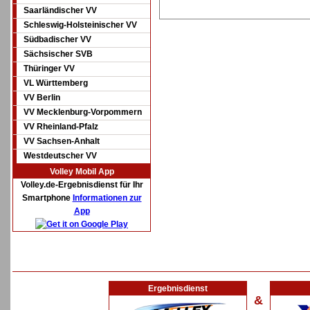
Saarländischer VV
Schleswig-Holsteinischer VV
Südbadischer VV
Sächsischer SVB
Thüringer VV
VL Württemberg
VV Berlin
VV Mecklenburg-Vorpommern
VV Rheinland-Pfalz
VV Sachsen-Anhalt
Westdeutscher VV
Volley Mobil App
Volley.de-Ergebnisdienst für Ihr
Smartphone
Informationen zur
App
Ergebnisdienst
&