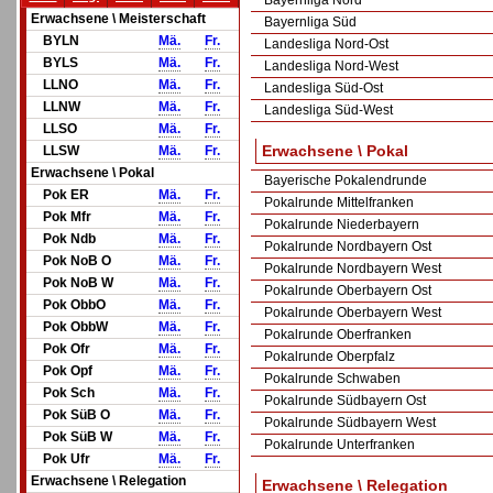
Bayernliga Nord
Erwachsene \ Meisterschaft
Bayernliga Süd
BYLN
Mä.
Fr.
Landesliga Nord-Ost
BYLS
Mä.
Fr.
Landesliga Nord-West
LLNO
Mä.
Fr.
Landesliga Süd-Ost
LLNW
Mä.
Fr.
Landesliga Süd-West
LLSO
Mä.
Fr.
Erwachsene \ Pokal
LLSW
Mä.
Fr.
Erwachsene \ Pokal
Bayerische Pokalendrunde
Pok ER
Mä.
Fr.
Pokalrunde Mittelfranken
Pok Mfr
Mä.
Fr.
Pokalrunde Niederbayern
Pok Ndb
Mä.
Fr.
Pokalrunde Nordbayern Ost
Pok NoB O
Mä.
Fr.
Pokalrunde Nordbayern West
Pok NoB W
Mä.
Fr.
Pokalrunde Oberbayern Ost
Pok ObbO
Mä.
Fr.
Pokalrunde Oberbayern West
Pok ObbW
Mä.
Fr.
Pokalrunde Oberfranken
Pok Ofr
Mä.
Fr.
Pokalrunde Oberpfalz
Pok Opf
Mä.
Fr.
Pokalrunde Schwaben
Pok Sch
Mä.
Fr.
Pokalrunde Südbayern Ost
Pok SüB O
Mä.
Fr.
Pokalrunde Südbayern West
Pok SüB W
Mä.
Fr.
Pokalrunde Unterfranken
Pok Ufr
Mä.
Fr.
Erwachsene \ Relegation
Erwachsene \ Relegation