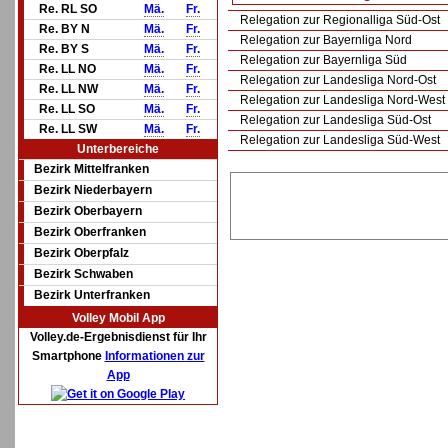
Re. RL SO
Mä.
Fr.
Relegation zur Regionalliga Süd-Ost
Re. BY N
Mä.
Fr.
Relegation zur Bayernliga Nord
Re. BY S
Mä.
Fr.
Relegation zur Bayernliga Süd
Re. LL NO
Mä.
Fr.
Relegation zur Landesliga Nord-Ost
Re. LL NW
Mä.
Fr.
Relegation zur Landesliga Nord-West
Re. LL SO
Mä.
Fr.
Relegation zur Landesliga Süd-Ost
Re. LL SW
Mä.
Fr.
Relegation zur Landesliga Süd-West
Unterbereiche
Bezirk Mittelfranken
Bezirk Niederbayern
Bezirk Oberbayern
Bezirk Oberfranken
Bezirk Oberpfalz
Bezirk Schwaben
Bezirk Unterfranken
Volley Mobil App
Volley.de-Ergebnisdienst für Ihr
Smartphone
Informationen zur
App