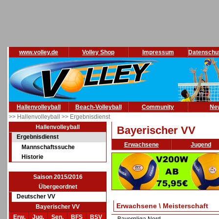
www.volley.de
Volley Shop
Impressum
Datenschu
Hallenvolleyball
Beach-Volleyball
Community
Ne
>> Hallenvolleyball
>> Ergebnisdienst
Hallenvolleyball
Bayerischer VV
Ergebnisdienst
Erwachsene
Jugend
Mannschaftssuche
Historie
Saison 2015/2016
Übergeordnet
Deutscher VV
Erwachsene \ Meisterschaft
Bayerischer VV
Erw.
Jug.
Sen.
BFS
BSV