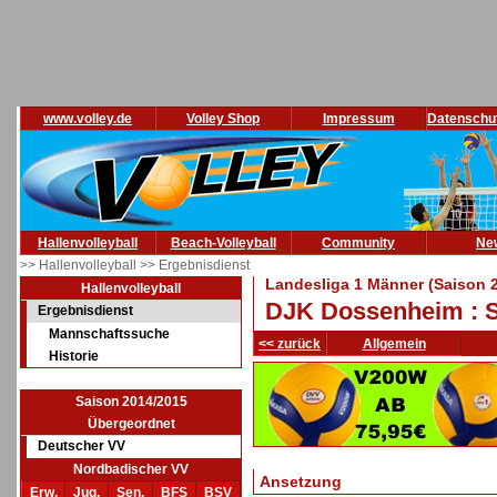
www.volley.de
Volley Shop
Impressum
Datenschu
Hallenvolleyball
Beach-Volleyball
Community
Ne
>> Hallenvolleyball
>> Ergebnisdienst
Landesliga 1 Männer (Saison 
Hallenvolleyball
DJK Dossenheim : S
Ergebnisdienst
Mannschaftssuche
<< zurück
Allgemein
Historie
Saison 2014/2015
Übergeordnet
Deutscher VV
Nordbadischer VV
Ansetzung
Erw.
Jug.
Sen.
BFS
BSV