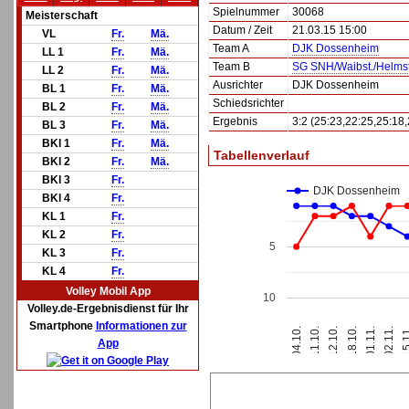
Spielnummer
30068
Meisterschaft
Datum / Zeit
21.03.15 15:00
VL
Fr.
Mä.
Team A
DJK Dossenheim
LL 1
Fr.
Mä.
Team B
SG SNH/Waibst./Helmst
LL 2
Fr.
Mä.
Ausrichter
DJK Dossenheim
BL 1
Fr.
Mä.
Schiedsrichter
BL 2
Fr.
Mä.
Ergebnis
3:2 (25:23,22:25,25:18,
BL 3
Fr.
Mä.
BKl 1
Fr.
Mä.
Tabellenverlauf
BKl 2
Fr.
Mä.
BKl 3
Fr.
DJK Dossenheim
BKl 4
Fr.
KL 1
Fr.
KL 2
Fr.
5
KL 3
Fr.
KL 4
Fr.
Volley Mobil App
10
Volley.de-Ergebnisdienst für Ihr
Smartphone
Informationen zur
18.10.
01.11.
04.10.
02.11.
11.10.
15.
12.10.
App