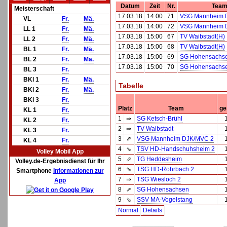
Datum
Zeit
Nr.
Team
Meisterschaft
17.03.18
14:00
71
VSG Mannheim 
VL
Fr.
Mä.
17.03.18
14:00
72
VSG Mannheim 
LL 1
Fr.
Mä.
17.03.18
15:00
67
TV Waibstadt(H)
LL 2
Fr.
Mä.
17.03.18
15:00
68
TV Waibstadt(H)
BL 1
Fr.
Mä.
17.03.18
15:00
69
SG Hohensachs
BL 2
Fr.
Mä.
17.03.18
15:00
70
SG Hohensachs
BL 3
Fr.
BKl 1
Fr.
Mä.
Tabelle
BKl 2
Fr.
Mä.
BKl 3
Fr.
Platz
Team
ge
KL 1
Fr.
1
⇒
SG Ketsch-Brühl
KL 2
Fr.
2
⇒
TV Waibstadt
KL 3
Fr.
3
⇗
VSG Mannheim DJK/MVC 2
KL 4
Fr.
4
⇘
TSV HD-Handschuhsheim 2
Volley Mobil App
5
⇗
TG Heddesheim
Volley.de-Ergebnisdienst für Ihr
6
⇘
TSG HD-Rohrbach 2
Smartphone
Informationen zur
7
⇒
TSG Wiesloch 2
App
8
⇗
SG Hohensachsen
9
⇘
SSV MA-Vogelstang
Normal
Details