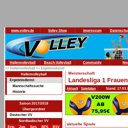
www.volley.de
Volley Shop
Impressum
Datenschu
Hallenvolleyball
Beach-Volleyball
Community
Ne
>> Hallenvolleyball
>> Ergebnisdienst
Meisterschaft
Hallenvolleyball
Landesliga 1 Frauen
Ergebnisdienst
Mannschaftssuche
Aktuell
Spielplan
Stand: 17.03.
Historie
Saison 2017/2018
Übergeordnet
Deutscher VV
Nordbadischer VV
aktuelle Spiele
Erw.
Jug.
Sen.
BFS
BSV