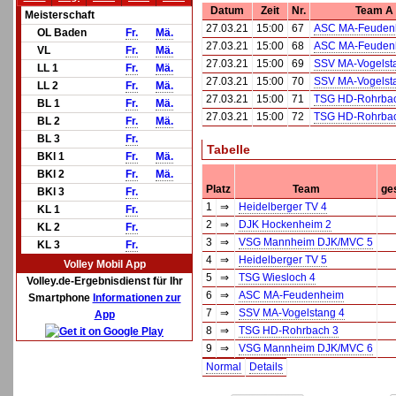
Datum
Zeit
Nr.
Team A
Meisterschaft
27.03.21
15:00
67
ASC MA-Feuden
OL Baden
Fr.
Mä.
27.03.21
15:00
68
ASC MA-Feuden
VL
Fr.
Mä.
27.03.21
15:00
69
SSV MA-Vogelst
LL 1
Fr.
Mä.
27.03.21
15:00
70
SSV MA-Vogelst
LL 2
Fr.
Mä.
27.03.21
15:00
71
TSG HD-Rohrbac
BL 1
Fr.
Mä.
27.03.21
15:00
72
TSG HD-Rohrbac
BL 2
Fr.
Mä.
BL 3
Fr.
Tabelle
BKl 1
Fr.
Mä.
BKl 2
Fr.
Mä.
Platz
Team
ge
BKl 3
Fr.
1
⇒
Heidelberger TV 4
KL 1
Fr.
2
⇒
DJK Hockenheim 2
KL 2
Fr.
3
⇒
VSG Mannheim DJK/MVC 5
KL 3
Fr.
4
⇒
Heidelberger TV 5
Volley Mobil App
5
⇒
TSG Wiesloch 4
Volley.de-Ergebnisdienst für Ihr
6
⇒
ASC MA-Feudenheim
Smartphone
Informationen zur
7
⇒
SSV MA-Vogelstang 4
App
8
⇒
TSG HD-Rohrbach 3
9
⇒
VSG Mannheim DJK/MVC 6
Normal
Details