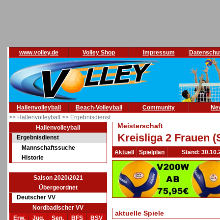
www.volley.de
Volley Shop
Impressum
Datenschu
Hallenvolleyball
Beach-Volleyball
Community
Ne
>> Hallenvolleyball
>> Ergebnisdienst
Meisterschaft
Hallenvolleyball
Kreisliga 2 Frauen 
Ergebnisdienst
Mannschaftssuche
Aktuell
Spielplan
Stand: 30.10.
Historie
Saison 2020/2021
Übergeordnet
Deutscher VV
Nordbadischer VV
aktuelle Spiele
Erw.
Jug.
Sen.
BFS
BSV