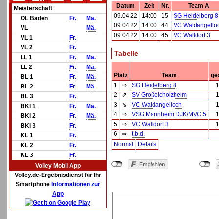
Datum
Zeit
Nr.
Team A
Meisterschaft
09.04.22
14:00
15
SG Heidelberg 8
OL Baden
Fr.
Mä.
09.04.22
14:00
44
VC Waldangello
VL
Mä.
09.04.22
14:00
45
VC Walldorf 3
VL 1
Fr.
VL 2
Fr.
Tabelle
LL 1
Fr.
Mä.
LL 2
Fr.
Mä.
Platz
Team
ge
BL 1
Fr.
Mä.
1
⇒
SG Heidelberg 8
1
BL 2
Fr.
Mä.
2
⇗
SV Großeicholzheim
1
BL 3
Fr.
3
⇘
VC Waldangelloch
1
BKl 1
Fr.
Mä.
4
⇒
VSG Mannheim DJK/MVC 5
1
BKl 2
Fr.
Mä.
5
⇒
VC Walldorf 3
1
BKl 3
Fr.
6
⇒
t.b.d.
KL 1
Fr.
Normal
Details
KL 2
Fr.
KL 3
Fr.
Volley Mobil App
Volley.de-Ergebnisdienst für Ihr
Smartphone
Informationen zur
App