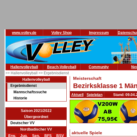
www.volley.de
Volley Shop
Impressum
Datenschu
Hallenvolleyball
Beach-Volleyball
Community
Ne
>> Hallenvolleyball
>> Ergebnisdienst
Meisterschaft
Hallenvolleyball
Bezirksklasse 1 Män
Ergebnisdienst
Mannschaftssuche
Aktuell
Spielplan
Stand: 09.04.
Historie
Saison 2021/2022
Übergeordnet
Deutscher VV
Nordbadischer VV
aktuelle Spiele
Erw.
Jug.
Sen.
BFS
BSV