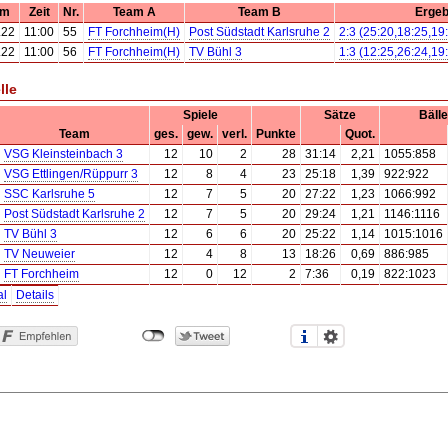
um
Zeit
Nr.
Team A
Team B
Ergeb
.22
11:00
55
FT Forchheim(H)
Post Südstadt Karlsruhe 2
2:3 (25:20,18:25,19
.22
11:00
56
FT Forchheim(H)
TV Bühl 3
1:3 (12:25,26:24,19
lle
Spiele
Sätze
Bälle
Team
ges.
gew.
verl.
Punkte
Quot.
VSG Kleinsteinbach 3
12
10
2
28
31:14
2,21
1055:858
VSG Ettlingen/Rüppurr 3
12
8
4
23
25:18
1,39
922:922
SSC Karlsruhe 5
12
7
5
20
27:22
1,23
1066:992
Post Südstadt Karlsruhe 2
12
7
5
20
29:24
1,21
1146:1116
TV Bühl 3
12
6
6
20
25:22
1,14
1015:1016
TV Neuweier
12
4
8
13
18:26
0,69
886:985
FT Forchheim
12
0
12
2
7:36
0,19
822:1023
al
Details