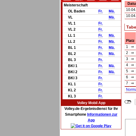
Dat
Meisterschaft
10.04
OL Baden
Fr.
Mä.
10.04
VL
Mä.
VL 1
Fr.
Tabe
VL 2
Fr.
LL 1
Fr.
Mä.
Platz
LL 2
Fr.
Mä.
1
⇒
BL 1
Fr.
Mä.
2
⇒
BL 2
Fr.
Mä.
3
⇒
BL 3
Fr.
4
⇒
BKl 1
Fr.
Mä.
5
⇒
BKl 2
Fr.
Mä.
6
⇒
BKl 3
Fr.
7
⇒
KL 1
Fr.
Norm
KL 2
Fr.
KL 3
Fr.
Volley Mobil App
Volley.de-Ergebnisdienst für Ihr
Smartphone
Informationen zur
App