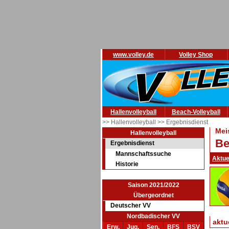
www.volley.de
Volley Shop
Hallenvolleyball
Beach-Volleyball
>> Hallenvolleyball
>> Ergebnisdienst
Mei
Hallenvolleyball
Be
Ergebnisdienst
Mannschaftssuche
Aktue
Historie
Saison 2021/2022
Übergeordnet
Deutscher VV
Nordbadischer VV
aktu
Erw.
Jug.
Sen.
BFS
BSV