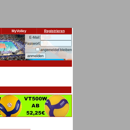
MyVolley
Registrieren
E-Mail:
Passwort:
angemeldet bleiben