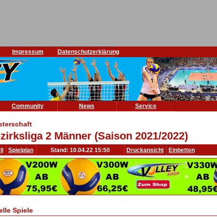
Impressum
Datenschutzerklärung
Community
News
Service
sterschaft
zirksliga 2 Männer (Saison 2021/2022)
ll
Spielplan
Stand: 10.04.22 15:50
Druckansicht
Einbetten
elle Spiele