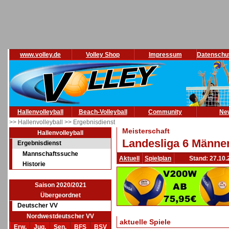
www.volley.de
Volley Shop
Impressum
Datenschu
Hallenvolleyball
Beach-Volleyball
Community
Ne
>> Hallenvolleyball
>> Ergebnisdienst
Meisterschaft
Hallenvolleyball
Landesliga 6 Männer
Ergebnisdienst
Mannschaftssuche
Aktuell
Spielplan
Stand: 27.10.
Historie
Saison 2020/2021
Übergeordnet
Deutscher VV
Nordwestdeutscher VV
aktuelle Spiele
Erw.
Jug.
Sen.
BFS
BSV