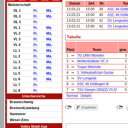
Datum
Zeit
Nr.
Te
Meisterschaft
13.03.21
15:00
39
ASC 46 Göttin
OL 1
Fr.
Mä.
13.03.21
15:00
40
ASC 46 Göttin
OL 2
Fr.
Mä.
13.03.21
15:00
41
SV Lengede(
OL 3
Fr.
13.03.21
15:00
42
SV Lengede(
VL 1
Fr.
Mä.
VL 2
Fr.
Mä.
Tabelle
VL 3
Fr.
Mä.
VL 4
Fr.
Mä.
Platz
Team
gew.
LL 1
Fr.
Mä.
1
⇒
TG 1860 Münden
3
LL 2
Fr.
Mä.
2
⇒
Wolfenbütteler VC II
2
LL 3
Fr.
Mä.
3
⇒
Tuspo Weende
1
LL 4
Fr.
Mä.
4
⇒
1. Volleyballclub Goslar
1
LL 5
Fr.
Mä.
5
⇒
SV Lengede
1
LL 6
Fr.
Mä.
6
⇒
ASC 46 Göttingen III
0
LL 7
Fr.
7
⇒
TSV Giesen GRIZZLYS IV
0
LL 8
Fr.
Normal
Details
Unterbereiche
Braunschweig
Bremen/Lüneburg
Hannover
Weser-Ems
Volley Mobil App