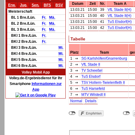
Datum
Zeit
Nr.
Team A
Erw.
Jug.
Sen.
BFS
BSV
13.03.21
15:00
39
VfL Stade II(H)
Meisterschaft
13.03.21
15:00
40
VfL Stade II(H)
BL 1 Bre./Lün.
Fr.
Mä.
13.03.21
15:00
41
TuS Elsdorf(H)
BL 2 Bre./Lün.
Fr.
Mä.
13.03.21
15:00
42
TuS Elsdorf(H)
BL 3 Bre./Lün.
Fr.
Mä.
BKl 1 Bre./Lün.
Fr.
Tabelle
BKl 2 Bre./Lün.
Fr.
BKl 3 Bre./Lün.
Mi.
Platz
Team
ge
BKl 4 Bre./Lün.
Mi.
1
⇒
SG Karlshöfen/Gnarrenburg
BKl 5 Bre./Lün.
Mi.
2
⇒
VfL Stade II
BKl 6 Bre./Lün.
Mi.
3
⇒
TV Scheeßel
Volley Mobil App
4
⇒
TuS Elsdorf
Volley.de-Ergebnisdienst für Ihr
5
⇒
TSV Hollern-Twielenfleth II
Smartphone
Informationen zur
6
⇒
TuS Harsefeld
App
7
⇒
MTV Wilstedt II
Normal
Details