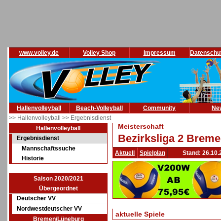
www.volley.de
Volley Shop
Impressum
Datenschu
Hallenvolleyball
Beach-Volleyball
Community
Ne
>> Hallenvolleyball
>> Ergebnisdienst
Meisterschaft
Hallenvolleyball
Bezirksliga 2 Brem
Ergebnisdienst
Mannschaftssuche
Aktuell
Spielplan
Stand: 26.10.
Historie
Saison 2020/2021
Übergeordnet
Deutscher VV
Nordwestdeutscher VV
aktuelle Spiele
Bremen/Lüneburg