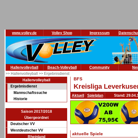
www.volley.de
Volley Shop
Impressum
Datenschu
Hallenvolleyball
Beach-Volleyball
Community
Ne
>> Hallenvolleyball
>> Ergebnisdienst
BFS
Hallenvolleyball
Kreisliga Leverkuse
Ergebnisdienst
Mannschaftssuche
Aktuell
Spielplan
Stand: 29.04.
Historie
Saison 2017/2018
Übergeordnet
Deutscher VV
Westdeutscher VV
aktuelle Spiele
Rheinland