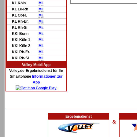
KL Köln
Mi.
KL Le-Rh
Mi.
KL Ober.
Mi.
KL Rh-Er.
Mi.
KL Rh-Si
Mi.
KKl Bonn
Mi.
KKl Köln 1
Mi.
KKl Köln 2
Mi.
KKl Rh-Er.
Mi.
KKl Rh-Si
Mi.
Volley Mobil App
Volley.de-Ergebnisdienst für Ihr
Smartphone
Informationen zur
App
Ergebnisdienst
&