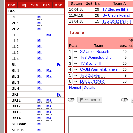
Datum
Zeit
Nr.
Team A
Erw.
Jug.
Sen.
BFS
BSV
10.04.18
29
TV Blecher II(H)
BFS
11.04.18
28
SV Union Rösrath(
OL
Mi.
13.04.18
15
TuS Opladen III(H)
VL 1
Mi.
VL 2
Mi.
Tabelle
LL
Mä.
Sp
LL 1
Mi.
Platz
Team
ges.
g
LL 2
Mi.
1
⇒
SV Union Rösrath
10
LL 3
Mi.
2
⇒
TuS Wermelskirchen
9
LL 4
Mi.
3
⇒
TV Blecher II
10
BL
Fr.
4
⇒
CVJM Wermelskirchen
10
BL 1
Mi.
Mä.
5
⇒
TuS Opladen III
9
BL 2
Mi.
Mä.
6
⇒
DJK Dürscheid
10
BL 3
Mi.
Normal
Details
BL 4
Mi.
BKl
Fr.
BKl 1
Mi.
Mä.
BKl 2
Mi.
Mä.
BKl 3
Mi.
Mä.
BKl 4
Mi.
Mä.
KL Bonn
Mi.
KL Eus.
Mi.