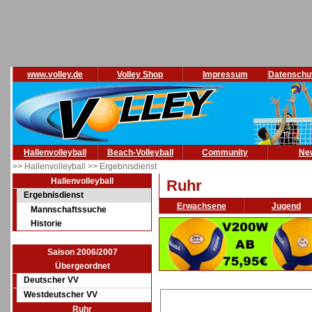
www.volley.de
Volley Shop
Impressum
Datenschu
Hallenvolleyball
Beach-Volleyball
Community
Ne
>> Hallenvolleyball
>> Ergebnisdienst
Hallenvolleyball
Ruhr
Ergebnisdienst
Erwachsene
Jugend
Mannschaftssuche
Historie
Saison 2006/2007
Übergeordnet
Deutscher VV
Westdeutscher VV
Ruhr