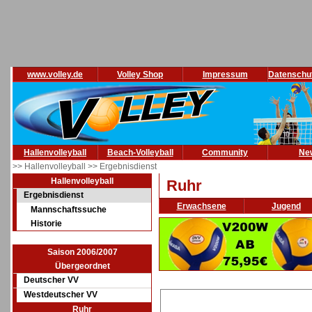
www.volley.de
Volley Shop
Impressum
Datenschu
Hallenvolleyball
Beach-Volleyball
Community
Ne
>> Hallenvolleyball
>> Ergebnisdienst
Hallenvolleyball
Ruhr
Ergebnisdienst
Erwachsene
Jugend
Mannschaftssuche
Historie
Saison 2006/2007
Übergeordnet
Deutscher VV
Westdeutscher VV
Ruhr