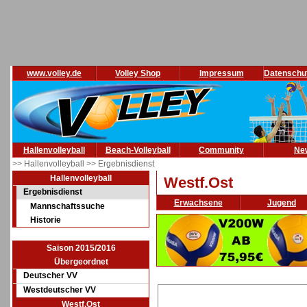
www.volley.de
Volley Shop
Impressum
Datenschu
Hallenvolleyball
Beach-Volleyball
Community
Ne
>> Hallenvolleyball
>> Ergebnisdienst
Hallenvolleyball
Westf.Ost
Ergebnisdienst
Erwachsene
Jugend
Mannschaftssuche
Historie
Saison 2015/2016
Übergeordnet
Deutscher VV
Westdeutscher VV
Westf.Ost