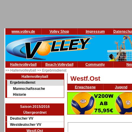
www.volley.de
Volley Shop
Impressum
Datenschu
Hallenvolleyball
Beach-Volleyball
Community
Ne
>> Hallenvolleyball
>> Ergebnisdienst
Hallenvolleyball
Westf.Ost
Ergebnisdienst
Erwachsene
Jugend
Mannschaftssuche
Historie
Saison 2015/2016
Übergeordnet
Deutscher VV
Westdeutscher VV
Westf.Ost