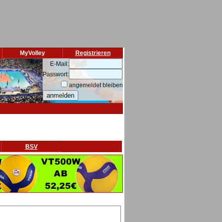
MyVolley
Registrieren
E-Mail:
Passwort:
angemeldet bleiben
BSV