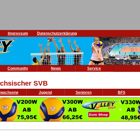
Impressum
Datenschutzerklärung
Community
News
Service
chsischer SVB
rwachsene
Jugend
Senioren
BFS