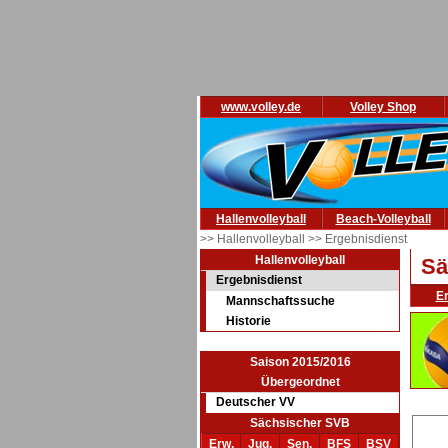
www.volley.de
Volley Shop
Hallenvolleyball
Beach-Volleyball
>> Hallenvolleyball
>> Ergebnisdienst
Hallenvolleyball
Sä
Ergebnisdienst
E
Mannschaftssuche
Historie
Saison 2015/2016
Übergeordnet
Deutscher VV
Sächsischer SVB
Erw.
Jug.
Sen.
BFS
BSV