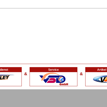
dienst
Service
Artike
&
&