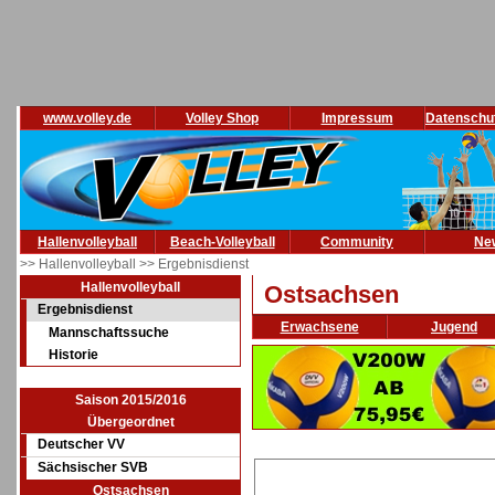
www.volley.de
Volley Shop
Impressum
Datenschu
Hallenvolleyball
Beach-Volleyball
Community
Ne
>> Hallenvolleyball
>> Ergebnisdienst
Hallenvolleyball
Ostsachsen
Ergebnisdienst
Erwachsene
Jugend
Mannschaftssuche
Historie
Saison 2015/2016
Übergeordnet
Deutscher VV
Sächsischer SVB
Ostsachsen