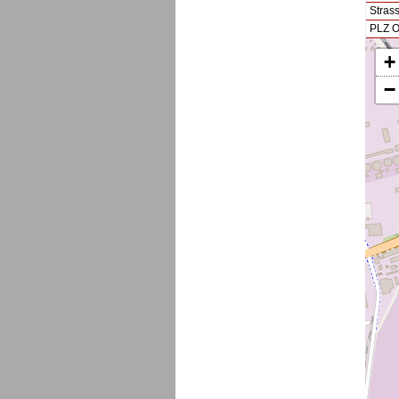
Stras
PLZ O
+
−