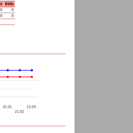
ze
Bälle
0
0
0
0
31.01.
13.03.
.
21.02.