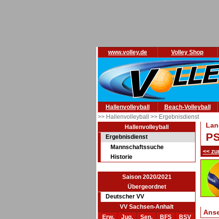
www.volley.de
Volley Shop
Hallenvolleyball
Beach-Volleyball
>> Hallenvolleyball
>> Ergebnisdienst
Lan
Hallenvolleyball
PS
Ergebnisdienst
Mannschaftssuche
<< zu
Historie
Saison 2020/2021
Übergeordnet
Deutscher VV
VV Sachsen-Anhalt
Ans
Erw.
Jug.
Sen.
BFS
BSV