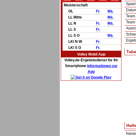
Spie
Meisterschaft
Datum 
OL
Fr.
Mä.
Team
LL Mitte
Mä.
Team
LL N
Fr.
Mä.
Ausric
LL S
Fr.
Schie
LL S O
Mä.
Ergeb
LKl N W
Fr.
LKl S O
Fr.
Tabe
Volley Mobil App
Volley.de-Ergebnisdienst für Ihr
Smartphone
Informationen zur
App
Hall
Name