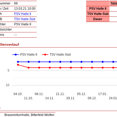
lnummer
66
Sät
/ Zeit
13.03.21 10:00
PSV Halle II
 A
PSV Halle II
TSV Halle-Süd
 B
TSV Halle-Süd
Dauer
hter
PSV Halle II
dsrichter
nis
-:-
llenverlauf
PSV Halle II
TSV Halle-Süd
5
10
04.10.
08.11.
21.11.
05.12.
17.01.
11.10.
14.11.
29.11.
06.12.
24.01
e
Brauereiturnhalle, Bitterfeld-Wolfen