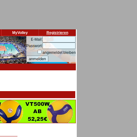
MyVolley
Registrieren
E-Mail:
Passwort:
angemeldet bleiben