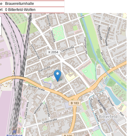
se
Brauereiturnhalle
rt
0 Bitterfeld-Wolfen