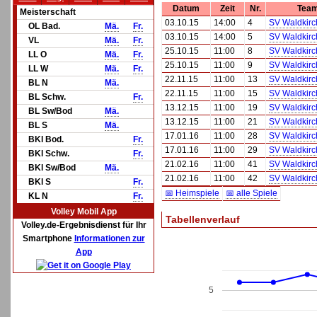
Datum
Zeit
Nr.
Tea
Meisterschaft
03.10.15
14:00
4
SV Waldkirch
OL Bad.
Mä.
Fr.
03.10.15
14:00
5
SV Waldkirch
VL
Mä.
Fr.
25.10.15
11:00
8
SV Waldkirch
LL O
Mä.
Fr.
25.10.15
11:00
9
SV Waldkirch
LL W
Mä.
Fr.
22.11.15
11:00
13
SV Waldkirch
BL N
Mä.
22.11.15
11:00
15
SV Waldkirch
BL Schw.
Fr.
13.12.15
11:00
19
SV Waldkirch
BL Sw/Bod
Mä.
13.12.15
11:00
21
SV Waldkirch
BL S
Mä.
17.01.16
11:00
28
SV Waldkirch
BKl Bod.
Fr.
17.01.16
11:00
29
SV Waldkirch
BKl Schw.
Fr.
21.02.16
11:00
41
SV Waldkirch
BKl Sw/Bod
Mä.
21.02.16
11:00
42
SV Waldkirch
BKl S
Fr.
📅 Heimspiele
📅 alle Spiele
KL N
Fr.
Volley Mobil App
Tabellenverlauf
Volley.de-Ergebnisdienst für Ihr
Smartphone
Informationen zur
App
5