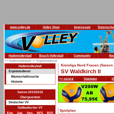
www.volley.de
Volley Shop
Impressum
Datenschu
Hallenvolleyball
Beach-Volleyball
Community
Ne
>> Hallenvolleyball
>> Ergebnisdienst
Kreisliga Nord Frauen (Saison
Hallenvolleyball
SV Waldkirch II
Ergebnisdienst
Mannschaftssuche
<< zurück
Spielplan
D
Historie
Saison 2015/2016
Übergeordnet
Deutscher VV
Südbadischer VV
Spielplan
Erw.
Jug.
Sen.
BFS
BSV