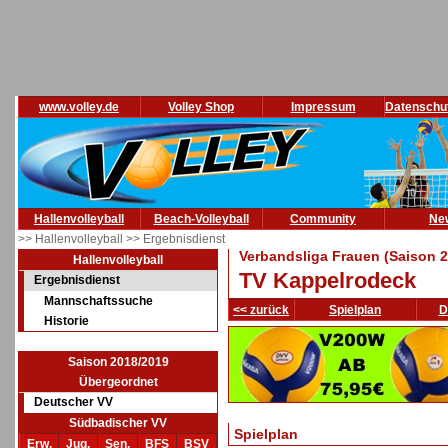
www.volley.de
Volley Shop
Impressum
Datenschu
Hallenvolleyball
Beach-Volleyball
Community
Ne
>> Hallenvolleyball
>> Ergebnisdienst
Verbandsliga Frauen (Saison 
Hallenvolleyball
TV Kappelrodeck
Ergebnisdienst
Mannschaftssuche
<< zurück
Spielplan
D
Historie
Saison 2018/2019
Übergeordnet
Deutscher VV
Südbadischer VV
Spielplan
Erw.
Jug.
Sen.
BFS
BSV