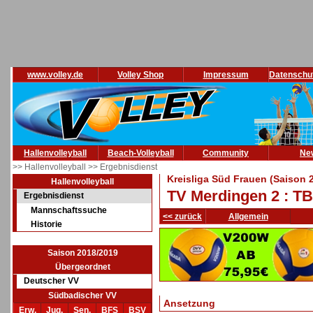
www.volley.de
Volley Shop
Impressum
Datenschu
Hallenvolleyball
Beach-Volleyball
Community
Ne
>> Hallenvolleyball
>> Ergebnisdienst
Kreisliga Süd Frauen (Saison 
Hallenvolleyball
TV Merdingen 2 : T
Ergebnisdienst
Mannschaftssuche
<< zurück
Allgemein
Historie
Saison 2018/2019
Übergeordnet
Deutscher VV
Südbadischer VV
Ansetzung
Erw.
Jug.
Sen.
BFS
BSV