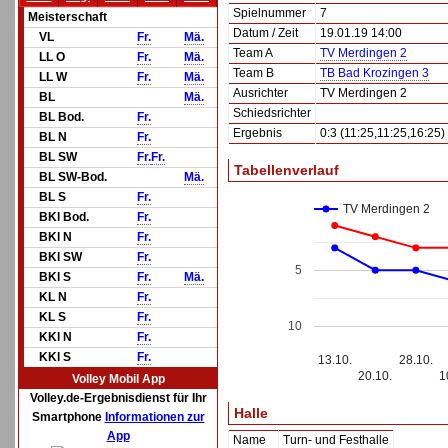
Spielnummer
7
Meisterschaft
Datum / Zeit
19.01.19 14:00
VL
Fr.
Mä.
Team A
TV Merdingen 2
LL O
Fr.
Mä.
Team B
TB Bad Krozingen 3
LL W
Fr.
Mä.
Ausrichter
TV Merdingen 2
BL
Mä.
Schiedsrichter
BL Bod.
Fr.
Ergebnis
0:3 (11:25,11:25,16:25)
BL N
Fr.
BL SW
Fr.
Fr.
Tabellenverlauf
BL SW-Bod.
Mä.
BL S
Fr.
TV Merdingen 2
BKl Bod.
Fr.
BKl N
Fr.
BKl SW
Fr.
5
BKl S
Fr.
Mä.
KL N
Fr.
KL S
Fr.
10
KKl N
Fr.
KKl S
Fr.
13.10.
28.10.
20.10.
1
Volley Mobil App
Volley.de-Ergebnisdienst für Ihr
Halle
Smartphone
Informationen zur
App
Name
Turn- und Festhalle