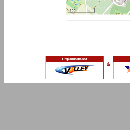
300 m
Ergebnisdienst
&