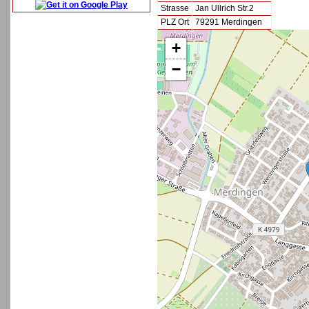
Strasse
Jan Ullrich Str.2
PLZ Ort
79291 Merdingen
+
−