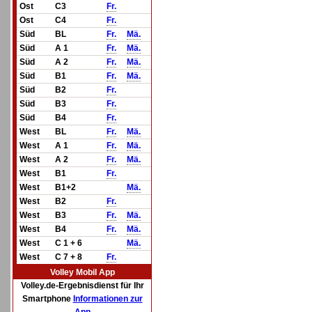
Ost
C3
Fr.
Ost
C4
Fr.
Süd
BL
Fr.
Mä.
Süd
A 1
Fr.
Mä.
Süd
A 2
Fr.
Mä.
Süd
B1
Fr.
Mä.
Süd
B2
Fr.
Süd
B3
Fr.
Süd
B4
Fr.
West
BL
Fr.
Mä.
West
A 1
Fr.
Mä.
West
A 2
Fr.
Mä.
West
B1
Fr.
West
B1+2
Mä.
West
B2
Fr.
West
B3
Fr.
Mä.
West
B4
Fr.
Mä.
West
C 1 + 6
Mä.
West
C 7 + 8
Fr.
Volley Mobil App
Volley.de-Ergebnisdienst für Ihr
Smartphone
Informationen zur