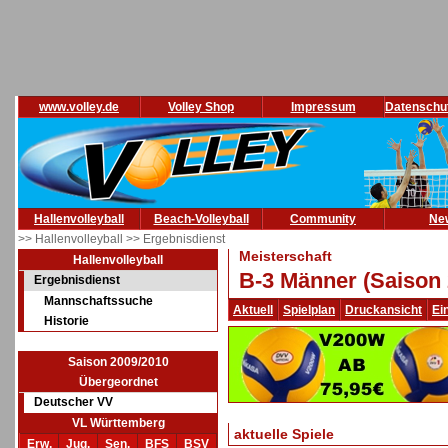
www.volley.de
Volley Shop
Impressum
Datenschu
Hallenvolleyball
Beach-Volleyball
Community
Ne
>> Hallenvolleyball
>> Ergebnisdienst
Meisterschaft
Hallenvolleyball
B-3 Männer (Saison 
Ergebnisdienst
Mannschaftssuche
Aktuell
Spielplan
Druckansicht
Ei
Historie
Saison 2009/2010
Übergeordnet
Deutscher VV
VL Württemberg
aktuelle Spiele
Erw.
Jug.
Sen.
BFS
BSV