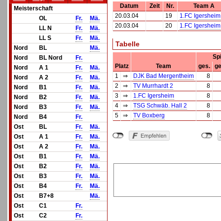
Datum
Zeit
Nr.
Team A
Meisterschaft
20.03.04
19
1.FC Igersheim
OL
Fr.
Mä.
20.03.04
20
1.FC Igersheim
LL N
Fr.
Mä.
LL S
Fr.
Mä.
Tabelle
Nord
BL
Mä.
Sp
Nord
BL Nord
Fr.
Platz
Team
ges.
ge
Nord
A 1
Fr.
Mä.
1
⇒
DJK Bad Mergentheim
8
Nord
A 2
Fr.
Mä.
2
⇒
TV Murrhardt 2
8
Nord
B1
Fr.
Mä.
3
⇒
1.FC Igersheim
8
Nord
B2
Fr.
Mä.
4
⇒
TSG Schwäb. Hall 2
8
Nord
B3
Fr.
Mä.
5
⇒
TV Boxberg
8
Nord
B4
Fr.
Ost
BL
Fr.
Mä.
Ost
A 1
Fr.
Mä.
Ost
A 2
Fr.
Mä.
Ost
B1
Fr.
Mä.
Ost
B2
Fr.
Mä.
Ost
B3
Fr.
Mä.
Ost
B4
Fr.
Mä.
Ost
B7+8
Mä.
Ost
C1
Fr.
Ost
C2
Fr.