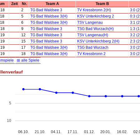
um
Zeit
Nr.
Team A
Team B
.18
2
TG Bad Waldsee 3
TV Kressbronn 2(H)
3:0 (
.18
5
TG Bad Waldsee 3(H)
KSV Unterkirchberg 2
0:3 (
.18
6
TG Bad Waldsee 3(H)
TSV Langenau
3:1 (
.18
9
TG Bad Waldsee 3
TSG Bad Wurzach(H)
1:3 (
.19
12
TG Bad Waldsee 3
TSV Langenau(H)
3:2 (
.19
15
TG Bad Waldsee 3
KSV Unterkirchberg 2(H)
2:3 (
.19
17
TG Bad Waldsee 3(H)
TSG Bad Wurzach
3:0 (
.19
18
TG Bad Waldsee 3(H)
TV Kressbronn 2
3:0 (
imspiele
📅 alle Spiele
llenverlauf
5
10
06.10.
21.10.
04.11.
17.11.
01.12.
20.01.
16.02.
02.