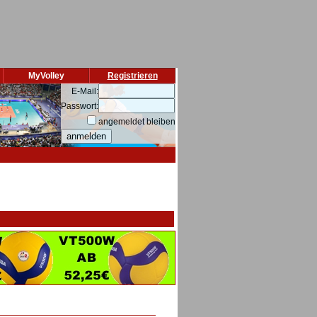
MyVolley
Registrieren
E-Mail:
Passwort:
angemeldet bleiben