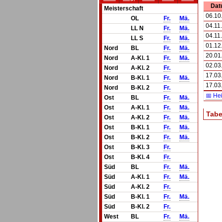
Dat
Meisterschaft
06.10
OL
Fr.
Mä.
04.11
LL N
Fr.
Mä.
04.11
LL S
Fr.
Mä.
01.12
Nord
BL
Fr.
Mä.
20.01
Nord
A-Kl. 1
Fr.
Mä.
02.03
Nord
A-Kl. 2
Fr.
17.03
Nord
B-Kl. 1
Fr.
Mä.
17.03
Nord
B-Kl. 2
Fr.
📅 He
Ost
BL
Fr.
Mä.
Ost
A-Kl. 1
Fr.
Mä.
Tabe
Ost
A-Kl. 2
Fr.
Mä.
Ost
B-Kl. 1
Fr.
Mä.
Ost
B-Kl. 2
Fr.
Mä.
Ost
B-Kl. 3
Fr.
Ost
B-Kl. 4
Fr.
Süd
BL
Fr.
Mä.
Süd
A-Kl. 1
Fr.
Mä.
Süd
A-Kl. 2
Fr.
Süd
B-Kl. 1
Fr.
Mä.
Süd
B-Kl. 2
Fr.
West
BL
Fr.
Mä.