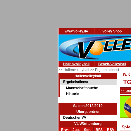
www.volley.de
Volley Shop
Hallenvolleyball
Beach-Volleyball
>> Hallenvolleyball
>> Ergebnisdienst
B-K
Hallenvolleyball
TG
Ergebnisdienst
Mannschaftssuche
<< zu
Historie
Saison 2018/2019
Übergeordnet
Deutscher VV
VL Württemberg
Spie
Erw.
Jug.
Sen.
BFS
BSV