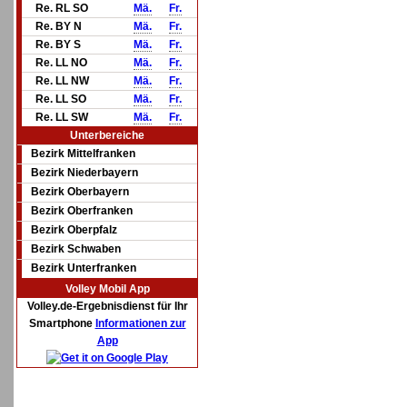
Re. RL SO
Mä.
Fr.
Re. BY N
Mä.
Fr.
Re. BY S
Mä.
Fr.
Re. LL NO
Mä.
Fr.
Re. LL NW
Mä.
Fr.
Re. LL SO
Mä.
Fr.
Re. LL SW
Mä.
Fr.
Unterbereiche
Bezirk Mittelfranken
Bezirk Niederbayern
Bezirk Oberbayern
Bezirk Oberfranken
Bezirk Oberpfalz
Bezirk Schwaben
Bezirk Unterfranken
Volley Mobil App
Volley.de-Ergebnisdienst für Ihr
Smartphone
Informationen zur
App