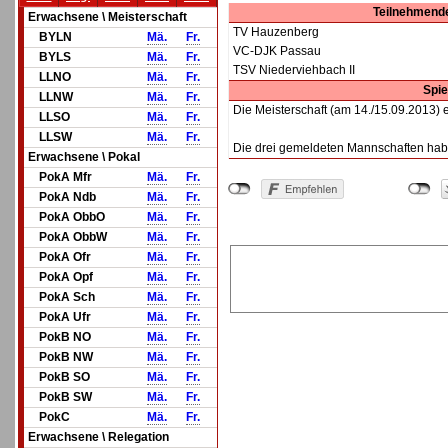
Teilnehmend
Erwachsene \ Meisterschaft
TV Hauzenberg
BYLN
Mä.
Fr.
VC-DJK Passau
BYLS
Mä.
Fr.
TSV Niederviehbach II
LLNO
Mä.
Fr.
Spi
LLNW
Mä.
Fr.
Die Meisterschaft (am 14./15.09.2013) en
LLSO
Mä.
Fr.
LLSW
Mä.
Fr.
Die drei gemeldeten Mannschaften habe
Erwachsene \ Pokal
PokA Mfr
Mä.
Fr.
PokA Ndb
Mä.
Fr.
PokA ObbO
Mä.
Fr.
PokA ObbW
Mä.
Fr.
PokA Ofr
Mä.
Fr.
PokA Opf
Mä.
Fr.
PokA Sch
Mä.
Fr.
PokA Ufr
Mä.
Fr.
PokB NO
Mä.
Fr.
PokB NW
Mä.
Fr.
PokB SO
Mä.
Fr.
PokB SW
Mä.
Fr.
PokC
Mä.
Fr.
Erwachsene \ Relegation