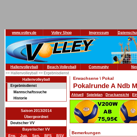
www.volley.de
Volley Shop
Impressum
Datenschu
Hallenvolleyball
Beach-Volleyball
Community
Ne
>> Hallenvolleyball
>> Ergebnisdienst
Erwachsene \ Pokal
Hallenvolleyball
Pokalrunde A Ndb M
Ergebnisdienst
Mannschaftssuche
Aktuell
Spielplan
Druckansicht
Ei
Historie
Saison 2013/2014
Übergeordnet
Deutscher VV
Bayerischer VV
Bemerkungen
Erw.
Jug.
Sen.
BFS
BSV