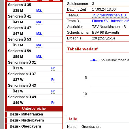
Spielnummer
3
Senioren Ü 35
Datum / Zeit
17.03.24 13:00
Ü35 M
Mä.
Team A
TSV Neunkirchen a.B.
Senioren Ü 41
Team B
Firmen SV Unterschlei
Ü41 M
Mä.
Ausrichter
TSV Neunkirchen a.B.
Senioren Ü 47
Schiedsrichter
BSV 98 Bayreuth
Ü47 M
Mä.
Ergebnis
2:0 (25:7,25:6)
Senioren Ü 53
Ü53 M
Mä.
Tabellenverlauf
Senioren Ü 59
Ü59 M
Mä.
TSV Neunkirchen a
Seniorinnen Ü 31
Ü31 W
Fr.
Seniorinnen Ü 37
5
Ü37 W
Fr.
Seniorinnen Ü 43
Ü43 W
Fr.
10
Seniorinnen Ü 49
Ü49 W
Fr.
Unterbereiche
Bezirk Mittelfranken
Halle
Bezirk Niederbayern
Bezirk Oberbayern
Name
Grundschule