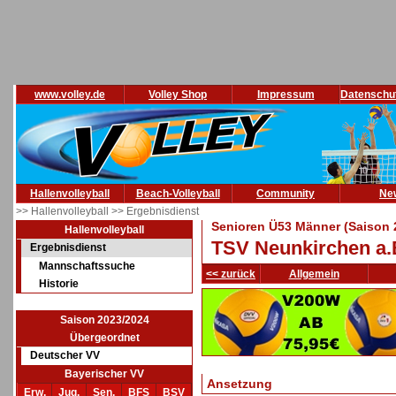
www.volley.de
Volley Shop
Impressum
Datenschu
Hallenvolleyball
Beach-Volleyball
Community
Ne
>> Hallenvolleyball
>> Ergebnisdienst
Senioren Ü53 Männer (Saison 
Hallenvolleyball
TSV Neunkirchen a.
Ergebnisdienst
Mannschaftssuche
<< zurück
Allgemein
Historie
Saison 2023/2024
Übergeordnet
Deutscher VV
Bayerischer VV
Ansetzung
Erw.
Jug.
Sen.
BFS
BSV