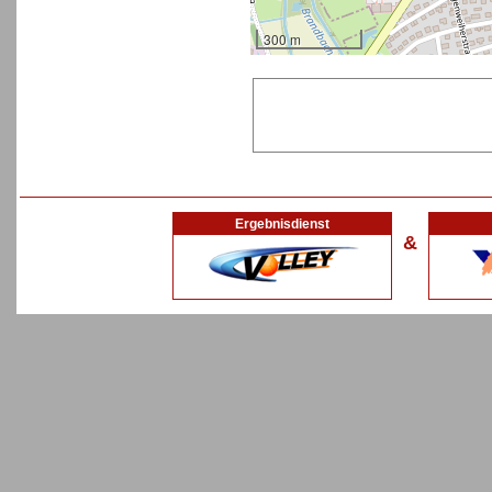
300 m
Ergebnisdienst
&