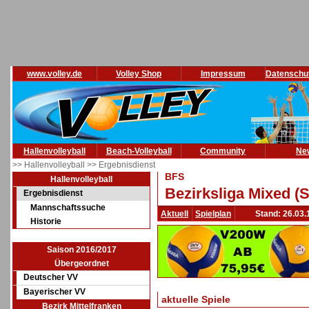
www.volley.de
Volley Shop
Impressum
Datenschu
Hallenvolleyball
Beach-Volleyball
Community
Ne
>> Hallenvolleyball
>> Ergebnisdienst
BFS
Hallenvolleyball
Bezirksliga Mixed (
Ergebnisdienst
Mannschaftssuche
Aktuell
Spielplan
Stand: 26.03.
Historie
Saison 2016/2017
Übergeordnet
Deutscher VV
Bayerischer VV
aktuelle Spiele
Bezirk Mittelfranken