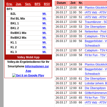
Datum
Zeit
Nr.
Erw.
Jug.
Sen.
BFS
BSV
26.03.17
10:00
49
Planlos Glücklic
BFS
26.03.17
11:00
50
rATS Vatz - ATSV
BZL
Mi.
26.03.17
12:00
51
rATS Vatz - ATSV
Rel BL Mix
Mi.
26.03.17
13:00
52
Traumtänzer - S
BKL 1
Mi.
26.03.17
14:00
53
Die Überspitzen
BKL 2
Mi.
26.03.17
15:00
54
Netwerker - Post
RelBK1 Mix
Mi.
26.03.17
10:00
55
Cataplum - TSV 
RelBK2 Mix
Mi.
26.03.17
11:00
56
Baggerblödel - 
KL 1
Mi.
Schwabach
KL 2
Mi.
26.03.17
12:00
57
Cataplum - TSV 
KL 3
Mi.
26.03.17
13:00
58
Fit for Fun - TSV
Volley Mobil App
Volley.de-Ergebnisdienst für Ihr
26.03.17
14:00
59
Planlos Glücklic
Smartphone
Informationen zur
26.03.17
15:00
60
Baggerblödel - 
App
Schwabach
26.03.17
10:00
61
Die Überspitzen
26.03.17
11:00
62
Lobstar (ehem. B
26.03.17
12:00
63
Die Überspitzen
26.03.17
13:00
64
Götterhämmerung
26.03.17
14:00
65
Fit for Fun - TSV
26.03.17
15:00
66
rATS Vatz - ATSV