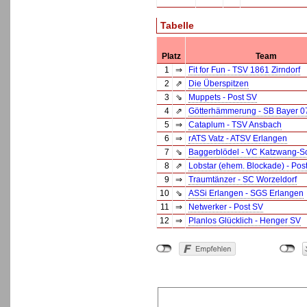
Tabelle
Platz
Team
1
⇒
Fit for Fun - TSV 1861 Zirndorf
2
⇗
Die Überspitzen
3
⇘
Muppets - Post SV
4
⇗
Götterhämmerung - SB Bayer 0
5
⇒
Cataplum - TSV Ansbach
6
⇒
rATS Vatz - ATSV Erlangen
7
⇘
Baggerblödel - VC Katzwang-
8
⇗
Lobstar (ehem. Blockade) - Pos
9
⇒
Traumtänzer - SC Worzeldorf
10
⇘
ASSi Erlangen - SGS Erlangen
11
⇒
Netwerker - Post SV
12
⇒
Planlos Glücklich - Henger SV