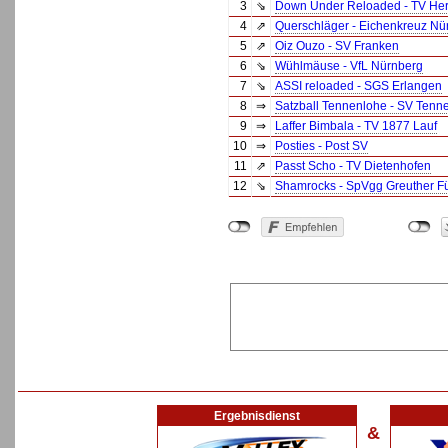
3
⇘
Down Under Reloaded - TV Her
4
⇗
Querschläger - Eichenkreuz Nü
5
⇗
Oiz Ouzo - SV Franken
6
⇘
Wühlmäuse - VfL Nürnberg
7
⇘
ASSI reloaded - SGS Erlangen
8
⇒
Satzball Tennenlohe - SV Tenn
9
⇒
Laffer Bimbala - TV 1877 Lauf
10
⇒
Posties - Post SV
11
⇗
Passt Scho - TV Dietenhofen
12
⇘
Shamrocks - SpVgg Greuther Fü
Ergebnisdienst
&