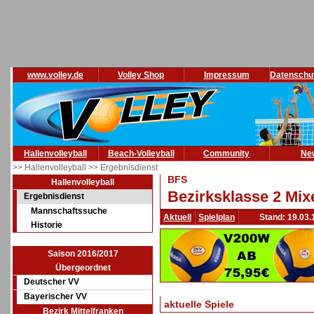
www.volley.de
Volley Shop
Impressum
Datenschu
Hallenvolleyball
Beach-Volleyball
Community
Ne
>> Hallenvolleyball
>> Ergebnisdienst
BFS
Hallenvolleyball
Bezirksklasse 2 Mix
Ergebnisdienst
Mannschaftssuche
Aktuell
Spielplan
Stand: 19.03.
Historie
Saison 2016/2017
Übergeordnet
Deutscher VV
Bayerischer VV
aktuelle Spiele
Bezirk Mittelfranken