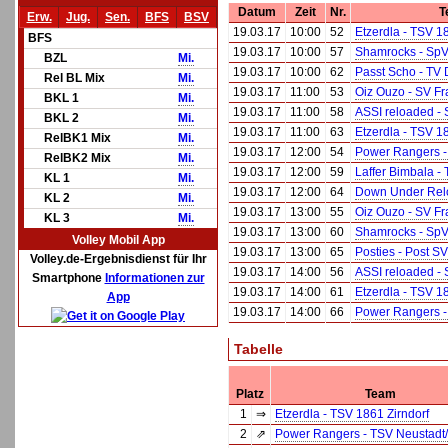
Datum
Zeit
Nr.
T
Erw.
Jug.
Sen.
BFS
BSV
19.03.17
10:00
52
Etzerdla - TSV 1
BFS
19.03.17
10:00
57
Shamrocks - SpV
BZL
Mi.
19.03.17
10:00
62
Passt Scho - TV 
Rel BL Mix
Mi.
19.03.17
11:00
53
Oiz Ouzo - SV F
BKL 1
Mi.
19.03.17
11:00
58
ASSI reloaded -
BKL 2
Mi.
19.03.17
11:00
63
Etzerdla - TSV 1
RelBK1 Mix
Mi.
19.03.17
12:00
54
Power Rangers -
RelBK2 Mix
Mi.
19.03.17
12:00
59
Laffer Bimbala -
KL 1
Mi.
19.03.17
12:00
64
Down Under Relo
KL 2
Mi.
19.03.17
13:00
55
Oiz Ouzo - SV F
KL 3
Mi.
19.03.17
13:00
60
Shamrocks - SpV
Volley Mobil App
19.03.17
13:00
65
Posties - Post SV
Volley.de-Ergebnisdienst für Ihr
19.03.17
14:00
56
ASSI reloaded -
Smartphone
Informationen zur
19.03.17
14:00
61
Etzerdla - TSV 1
App
19.03.17
14:00
66
Power Rangers -
Tabelle
Platz
Team
1
⇒
Etzerdla - TSV 1861 Zirndorf
2
⇗
Power Rangers - TSV Neustadt