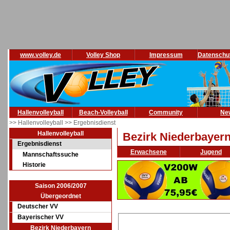
www.volley.de
Volley Shop
Impressum
Datenschu
Hallenvolleyball
Beach-Volleyball
Community
Ne
>> Hallenvolleyball
>> Ergebnisdienst
Hallenvolleyball
Bezirk Niederbayer
Ergebnisdienst
Erwachsene
Jugend
Mannschaftssuche
Historie
Saison 2006/2007
Übergeordnet
Deutscher VV
Bayerischer VV
Bezirk Niederbayern