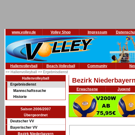
www.volley.de
Volley Shop
Impressum
Datenschu
Hallenvolleyball
Beach-Volleyball
Community
Ne
>> Hallenvolleyball
>> Ergebnisdienst
Hallenvolleyball
Bezirk Niederbayer
Ergebnisdienst
Erwachsene
Jugend
Mannschaftssuche
Historie
Saison 2006/2007
Übergeordnet
Deutscher VV
Bayerischer VV
Bezirk Niederbayern