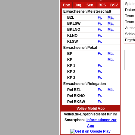
Spie
Erw.
Jug.
Sen.
BFS
BSV
Datum 
Erwachsene \ Meisterschaft
Team
BZL
Fr.
Mä.
Team
BKLSW
Fr.
Mä.
Ausric
BKLNO
Fr.
Mä.
Schie
KLNO
Fr.
Ergeb
KLSW
Fr.
Erwachsene \ Pokal
BP
Fr.
Mä.
KP
Mä.
KP 1
Fr.
KP 2
Fr.
KP 3
Fr.
Erwachsene \ Relegation
Rel BZL
Fr.
Mä.
Rel BKNO
Fr.
Rel BKSW
Fr.
Volley Mobil App
Volley.de-Ergebnisdienst für Ihr
Smartphone
Informationen zur
App