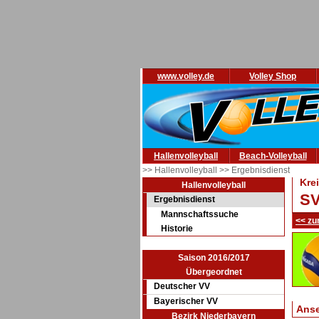
www.volley.de
Volley Shop
Hallenvolleyball
Beach-Volleyball
>> Hallenvolleyball
>> Ergebnisdienst
Kre
Hallenvolleyball
SV
Ergebnisdienst
Mannschaftssuche
<< zu
Historie
Saison 2016/2017
Übergeordnet
Deutscher VV
Bayerischer VV
Ans
Bezirk Niederbayern