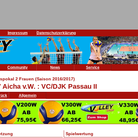
Impressum
Datenschutzerklärung
Community
News
Service
ispokal 2 Frauen (Saison 2016/2017)
 Aicha v.W. : VC/DJK Passau II
rück
Allgemein
etzung
Spielwertung