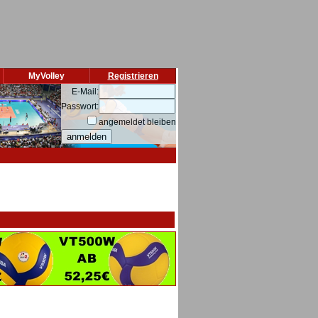
MyVolley
Registrieren
E-Mail:
Passwort:
angemeldet bleiben