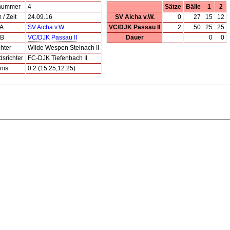
lnummer
4
Sätze
Bälle
1
2
/ Zeit
24.09.16
SV Aicha v.W.
0
27
15
12
 A
SV Aicha v.W.
VC/DJK Passau II
2
50
25
25
 B
VC/DJK Passau II
Dauer
0
0
hter
Wilde Wespen Steinach II
dsrichter
FC-DJK Tiefenbach II
nis
0:2 (15:25,12:25)