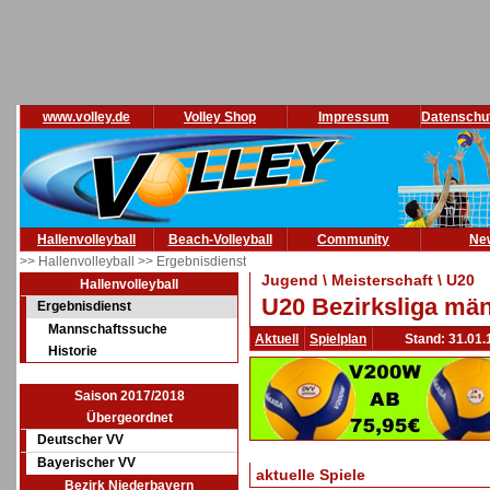
www.volley.de
Volley Shop
Impressum
Datenschu
Hallenvolleyball
Beach-Volleyball
Community
Ne
>> Hallenvolleyball
>> Ergebnisdienst
Jugend \ Meisterschaft \ U20
Hallenvolleyball
U20 Bezirksliga män
Ergebnisdienst
Mannschaftssuche
Aktuell
Spielplan
Stand: 31.01.
Historie
Saison 2017/2018
Übergeordnet
Deutscher VV
Bayerischer VV
aktuelle Spiele
Bezirk Niederbayern