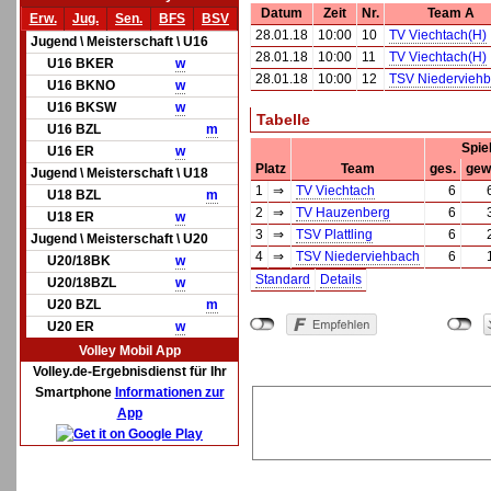
Datum
Zeit
Nr.
Team A
Erw.
Jug.
Sen.
BFS
BSV
28.01.18
10:00
10
TV Viechtach(H)
Jugend \ Meisterschaft \ U16
28.01.18
10:00
11
TV Viechtach(H)
U16 BKER
w
28.01.18
10:00
12
TSV Niedervieh
U16 BKNO
w
U16 BKSW
w
Tabelle
U16 BZL
m
Spie
U16 ER
w
Platz
Team
ges.
gew
Jugend \ Meisterschaft \ U18
1
⇒
TV Viechtach
6
U18 BZL
m
2
⇒
TV Hauzenberg
6
U18 ER
w
3
⇒
TSV Plattling
6
Jugend \ Meisterschaft \ U20
4
⇒
TSV Niederviehbach
6
U20/18BK
w
Standard
Details
U20/18BZL
w
U20 BZL
m
U20 ER
w
Volley Mobil App
Volley.de-Ergebnisdienst für Ihr
Smartphone
Informationen zur
App