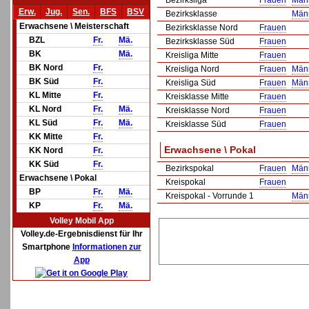
Bezirksliga
Frauen
Män
Erw.
Jug.
Sen.
BFS
BSV
Bezirksklasse
Män
Erwachsene \ Meisterschaft
Bezirksklasse Nord
Frauen
BZL
Fr.
Mä.
Bezirksklasse Süd
Frauen
BK
Mä.
Kreisliga Mitte
Frauen
BK Nord
Fr.
Kreisliga Nord
Frauen
Män
BK Süd
Fr.
Kreisliga Süd
Frauen
Män
KL Mitte
Fr.
Kreisklasse Mitte
Frauen
KL Nord
Fr.
Mä.
Kreisklasse Nord
Frauen
KL Süd
Fr.
Mä.
Kreisklasse Süd
Frauen
KK Mitte
Fr.
Erwachsene \ Pokal
KK Nord
Fr.
KK Süd
Fr.
Bezirkspokal
Frauen
Män
Erwachsene \ Pokal
Kreispokal
Frauen
BP
Fr.
Mä.
Kreispokal - Vorrunde 1
Män
KP
Fr.
Mä.
Volley Mobil App
Volley.de-Ergebnisdienst für Ihr
Smartphone
Informationen zur
App