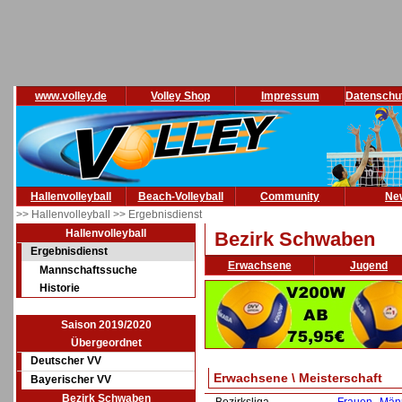
www.volley.de
Volley Shop
Impressum
Datenschu
Hallenvolleyball
Beach-Volleyball
Community
Ne
>> Hallenvolleyball
>> Ergebnisdienst
Hallenvolleyball
Bezirk Schwaben
Ergebnisdienst
Erwachsene
Jugend
Mannschaftssuche
Historie
Saison 2019/2020
Übergeordnet
Deutscher VV
Erwachsene \ Meisterschaft
Bayerischer VV
Bezirk Schwaben