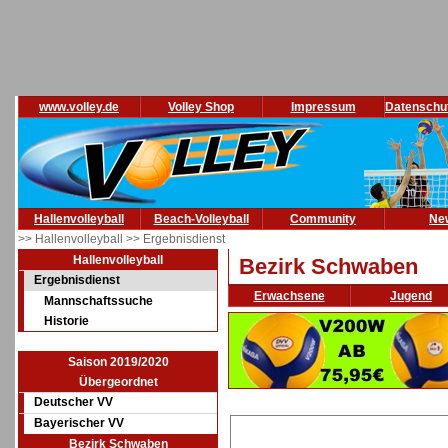
www.volley.de
Volley Shop
Impressum
Datenschu
Hallenvolleyball
Beach-Volleyball
Community
Ne
>> Hallenvolleyball
>> Ergebnisdienst
Hallenvolleyball
Bezirk Schwaben
Ergebnisdienst
Erwachsene
Jugend
Mannschaftssuche
Historie
Saison 2019/2020
Übergeordnet
Deutscher VV
Bayerischer VV
Bezirk Schwaben