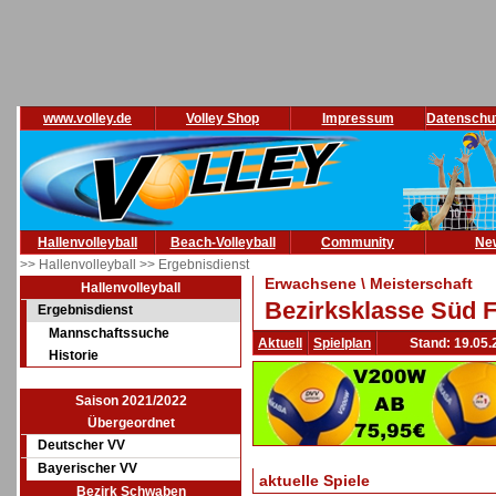
www.volley.de
Volley Shop
Impressum
Datenschu
Hallenvolleyball
Beach-Volleyball
Community
Ne
>> Hallenvolleyball
>> Ergebnisdienst
Erwachsene \ Meisterschaft
Hallenvolleyball
Bezirksklasse Süd F
Ergebnisdienst
Mannschaftssuche
Aktuell
Spielplan
Stand: 19.05.
Historie
Saison 2021/2022
Übergeordnet
Deutscher VV
Bayerischer VV
aktuelle Spiele
Bezirk Schwaben