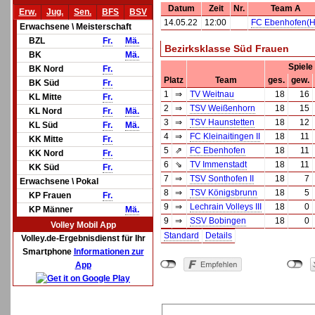
Datum
Zeit
Nr.
Team A
Erw.
Jug.
Sen.
BFS
BSV
14.05.22
12:00
FC Ebenhofen(H
Erwachsene \ Meisterschaft
BZL
Fr.
Mä.
Bezirksklasse Süd Frauen
BK
Mä.
Spiele
BK Nord
Fr.
Platz
Team
ges.
gew.
BK Süd
Fr.
1
⇒
TV Weitnau
18
16
KL Mitte
Fr.
2
⇒
TSV Weißenhorn
18
15
KL Nord
Fr.
Mä.
3
⇒
TSV Haunstetten
18
12
KL Süd
Fr.
Mä.
4
⇒
FC Kleinaitingen II
18
11
KK Mitte
Fr.
5
⇗
FC Ebenhofen
18
11
KK Nord
Fr.
6
⇘
TV Immenstadt
18
11
KK Süd
Fr.
7
⇒
TSV Sonthofen II
18
7
Erwachsene \ Pokal
8
⇒
TSV Königsbrunn
18
5
KP Frauen
Fr.
9
⇒
Lechrain Volleys III
18
0
KP Männer
Mä.
9
⇒
SSV Bobingen
18
0
Volley Mobil App
Standard
Details
Volley.de-Ergebnisdienst für Ihr
Smartphone
Informationen zur
App