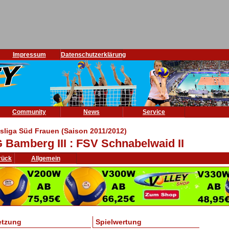
Impressum
Datenschutzerklärung
Community
News
Service
isliga Süd Frauen (Saison 2011/2012)
 Bamberg III : FSV Schnabelwaid II
rück
Allgemein
etzung
Spielwertung