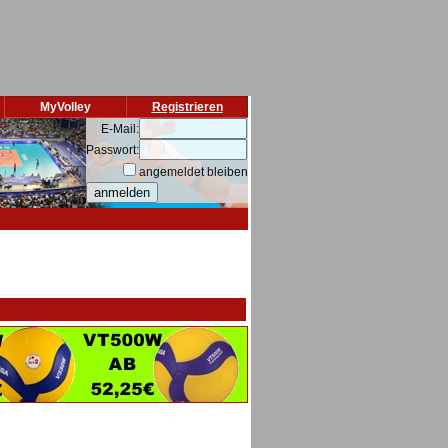
MyVolley
Registrieren
E-Mail:
Passwort:
angemeldet bleiben