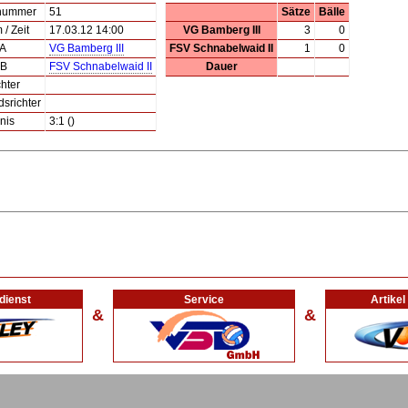
lnummer
51
Sätze
Bälle
/ Zeit
17.03.12 14:00
VG Bamberg III
3
0
 A
VG Bamberg III
FSV Schnabelwaid II
1
0
 B
FSV Schnabelwaid II
Dauer
hter
dsrichter
nis
3:1 ()
dienst
Service
Artike
&
&