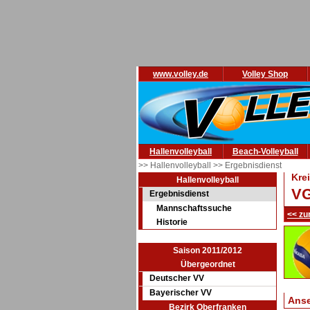
www.volley.de
Volley Shop
Hallenvolleyball
Beach-Volleyball
>> Hallenvolleyball
>> Ergebnisdienst
Kre
Hallenvolleyball
VG
Ergebnisdienst
Mannschaftssuche
<< zu
Historie
Saison 2011/2012
Übergeordnet
Deutscher VV
Bayerischer VV
Ans
Bezirk Oberfranken