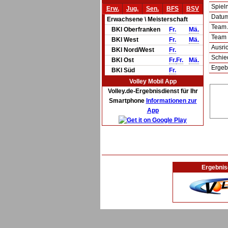
Spie
Erw.
Jug.
Sen.
BFS
BSV
Datum 
Erwachsene \ Meisterschaft
Team
BKl Oberfranken
Fr.
Mä.
Team
BKl West
Fr.
Mä.
Ausric
BKl Nord/West
Fr.
Schie
BKl Ost
Fr.
Fr.
Mä.
Ergeb
BKl Süd
Fr.
Volley Mobil App
Volley.de-Ergebnisdienst für Ihr
Smartphone
Informationen zur
App
Ergebnis