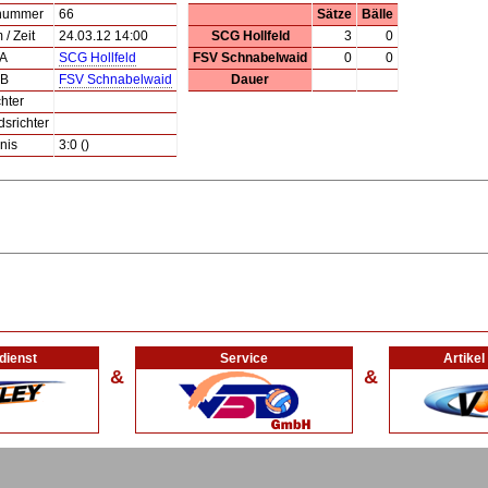
lnummer
66
Sätze
Bälle
/ Zeit
24.03.12 14:00
SCG Hollfeld
3
0
 A
SCG Hollfeld
FSV Schnabelwaid
0
0
 B
FSV Schnabelwaid
Dauer
hter
dsrichter
nis
3:0 ()
dienst
Service
Artike
&
&