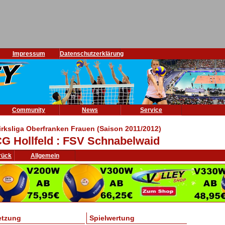
Impressum
Datenschutzerklärung
Community
News
Service
irksliga Oberfranken Frauen (Saison 2011/2012)
G Hollfeld : FSV Schnabelwaid
rück
Allgemein
etzung
Spielwertung