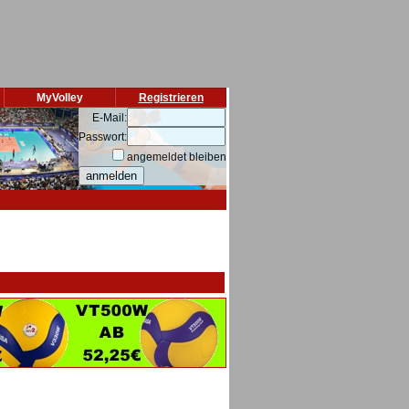
MyVolley
Registrieren
E-Mail:
Passwort:
angemeldet bleiben