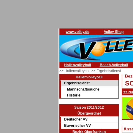
www.volley.de
Volley Shop
Hallenvolleyball
Beach-Volleyball
>> Hallenvolleyball
>> Ergebnisdienst
Bez
Hallenvolleyball
SC
Ergebnisdienst
Mannschaftssuche
<< zu
Historie
Saison 2011/2012
Übergeordnet
Deutscher VV
Bayerischer VV
Ans
Bezirk Oberfranken