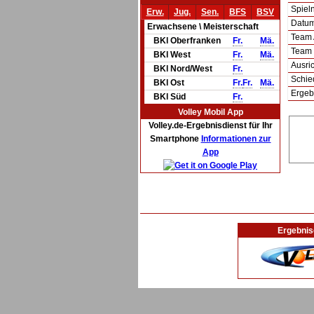
Spie
Erw.
Jug.
Sen.
BFS
BSV
Datum 
Erwachsene \ Meisterschaft
Team
BKl Oberfranken
Fr.
Mä.
Team
BKl West
Fr.
Mä.
Ausric
BKl Nord/West
Fr.
Schie
BKl Ost
Fr.
Fr.
Mä.
Ergeb
BKl Süd
Fr.
Volley Mobil App
Volley.de-Ergebnisdienst für Ihr
Smartphone
Informationen zur
App
Ergebnis