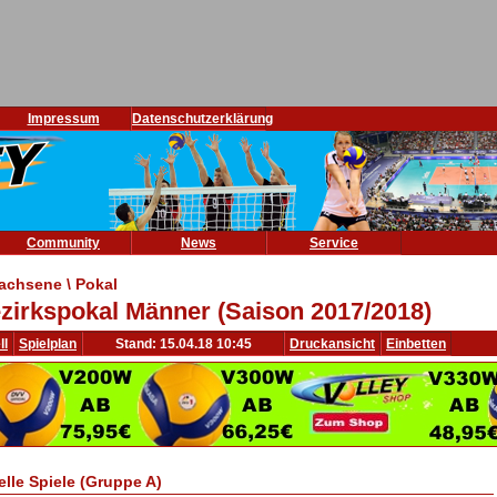
Impressum
Datenschutzerklärung
Community
News
Service
achsene \ Pokal
zirkspokal Männer (Saison 2017/2018)
ll
Spielplan
Stand: 15.04.18 10:45
Druckansicht
Einbetten
elle Spiele (Gruppe A)