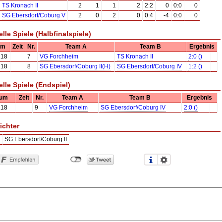
TS Kronach II
2
1
1
2
2:2
0
0:0
0
SG Ebersdorf/Coburg V
2
0
2
0
0:4
-4
0:0
0
elle Spiele (Halbfinalspiele)
um
Zeit
Nr.
Team A
Team B
Ergebnis
.18
7
VG Forchheim
TS Kronach II
2:0 ()
.18
8
SG Ebersdorf/Coburg II(H)
SG Ebersdorf/Coburg IV
1:2 ()
elle Spiele (Endspiel)
tum
Zeit
Nr.
Team A
Team B
Ergebnis
.18
9
VG Forchheim
SG Ebersdorf/Coburg IV
2:0 ()
ichter
SG Ebersdorf/Coburg II