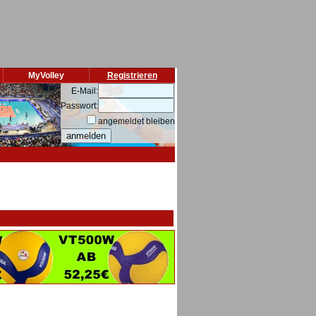
MyVolley
Registrieren
E-Mail:
Passwort:
angemeldet bleiben