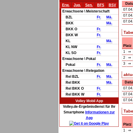
Dat
Erw.
Jug.
Sen.
BFS
BSV
07.04
Erwachsene \ Meisterschaft
07.04
BZL
Fr.
Mä.
07.04
BKK
Mä.
BKK O
Fr.
Tabe
BKK W
Fr.
KL
Mä.
Platz
KL NW
Fr.
1
⇒
KL SO
Fr.
2
⇒
Erwachsene \ Pokal
3
⇒
Pokal
Fr.
Mä.
Erwachsene \ Relegation
aktu
Rel BZL
Fr.
Mä.
Dat
Rel BKK
Mä.
07.04
Rel BKK O
Fr.
07.04
Rel BKK W
Fr.
07.04
Volley Mobil App
Volley.de-Ergebnisdienst für Ihr
Tabe
Smartphone
Informationen zur
App
Platz
1
⇒