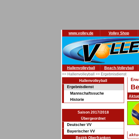
www.volley.de
Volley Shop
Hallenvolleyball
Beach-Volleyball
>> Hallenvolleyball
>> Ergebnisdienst
Erw
Hallenvolleyball
Be
Ergebnisdienst
Mannschaftssuche
Aktue
Historie
Saison 2017/2018
Übergeordnet
Deutscher VV
Bayerischer VV
aktu
Bezirk Oberfranken