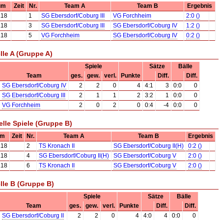
um
Zeit
Nr.
Team A
Team B
Ergebnis
.18
1
SG Ebersdorf/Coburg III
VG Forchheim
2:0 ()
.18
3
SG Ebersdorf/Coburg III
SG Ebersdorf/Coburg IV
1:2 ()
.18
5
VG Forchheim
SG Ebersdorf/Coburg IV
0:2 ()
lle A (Gruppe A)
Spiele
Sätze
Bälle
Team
ges.
gew.
verl.
Punkte
Diff.
Diff.
SG Ebersdorf/Coburg IV
2
2
0
4
4:1
3
0:0
0
SG Ebersdorf/Coburg III
2
1
1
2
3:2
1
0:0
0
VG Forchheim
2
0
2
0
0:4
-4
0:0
0
elle Spiele (Gruppe B)
um
Zeit
Nr.
Team A
Team B
Ergebnis
.18
2
TS Kronach II
SG Ebersdorf/Coburg II(H)
0:2 ()
.18
4
SG Ebersdorf/Coburg II(H)
SG Ebersdorf/Coburg V
2:0 ()
.18
6
TS Kronach II
SG Ebersdorf/Coburg V
2:0 ()
lle B (Gruppe B)
Spiele
Sätze
Bälle
Team
ges.
gew.
verl.
Punkte
Diff.
Diff.
SG Ebersdorf/Coburg II
2
2
0
4
4:0
4
0:0
0