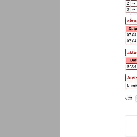
2
⇒
3
⇒
aktu
Dat
07.04
07.04
aktu
Da
07.04
Ausr
Name