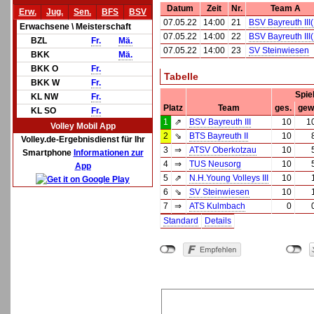
Datum
Zeit
Nr.
Team A
Erw.
Jug.
Sen.
BFS
BSV
07.05.22
14:00
21
BSV Bayreuth III
Erwachsene \ Meisterschaft
07.05.22
14:00
22
BSV Bayreuth III
BZL
Fr.
Mä.
07.05.22
14:00
23
SV Steinwiesen
BKK
Mä.
BKK O
Fr.
Tabelle
BKK W
Fr.
Spie
KL NW
Fr.
Platz
Team
ges.
gew
KL SO
Fr.
1
⇗
BSV Bayreuth III
10
1
Volley Mobil App
2
⇘
BTS Bayreuth II
10
Volley.de-Ergebnisdienst für Ihr
3
⇒
ATSV Oberkotzau
10
Smartphone
Informationen zur
4
⇒
TUS Neusorg
10
App
5
⇗
N.H.Young Volleys III
10
6
⇘
SV Steinwiesen
10
7
⇒
ATS Kulmbach
0
Standard
Details