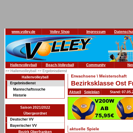
www.volley.de
Volley Shop
Impressum
Datenschu
Hallenvolleyball
Beach-Volleyball
Community
Ne
>> Hallenvolleyball
>> Ergebnisdienst
Erwachsene \ Meisterschaft
Hallenvolleyball
Bezirksklasse Ost F
Ergebnisdienst
Mannschaftssuche
Aktuell
Spielplan
Stand: 07.05.
Historie
Saison 2021/2022
Übergeordnet
Deutscher VV
Bayerischer VV
aktuelle Spiele
Bezirk Oberfranken