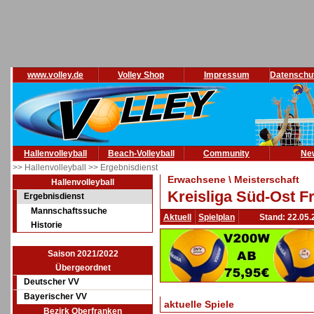
www.volley.de
Volley Shop
Impressum
Datenschu
Hallenvolleyball
Beach-Volleyball
Community
Ne
>> Hallenvolleyball
>> Ergebnisdienst
Erwachsene \ Meisterschaft
Hallenvolleyball
Kreisliga Süd-Ost F
Ergebnisdienst
Mannschaftssuche
Aktuell
Spielplan
Stand: 22.05.
Historie
Saison 2021/2022
Übergeordnet
Deutscher VV
Bayerischer VV
aktuelle Spiele
Bezirk Oberfranken