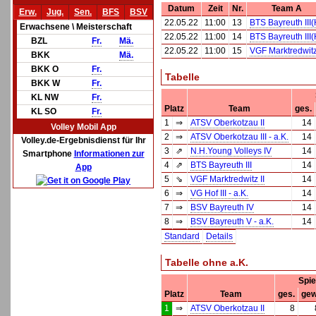
Datum
Zeit
Nr.
Team A
Erw.
Jug.
Sen.
BFS
BSV
22.05.22
11:00
13
BTS Bayreuth III(
Erwachsene \ Meisterschaft
22.05.22
11:00
14
BTS Bayreuth III(
BZL
Fr.
Mä.
22.05.22
11:00
15
VGF Marktredwitz 
BKK
Mä.
BKK O
Fr.
Tabelle
BKK W
Fr.
KL NW
Fr.
Platz
Team
ges.
KL SO
Fr.
1
⇒
ATSV Oberkotzau II
14
Volley Mobil App
2
⇒
ATSV Oberkotzau III - a.K.
14
Volley.de-Ergebnisdienst für Ihr
3
⇗
N.H.Young Volleys IV
14
Smartphone
Informationen zur
4
⇗
BTS Bayreuth III
14
App
5
⇘
VGF Marktredwitz II
14
6
⇒
VG Hof III - a.K.
14
7
⇒
BSV Bayreuth IV
14
8
⇒
BSV Bayreuth V - a.K.
14
Standard
Details
Tabelle ohne a.K.
Spie
Platz
Team
ges.
gew
1
⇒
ATSV Oberkotzau II
8