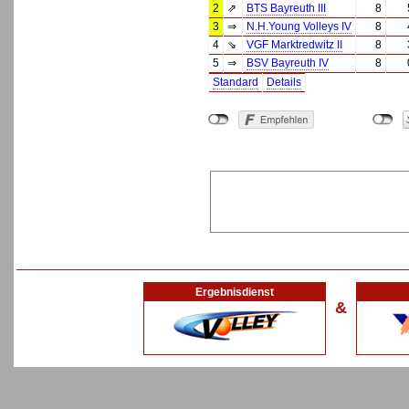
2
⇗
BTS Bayreuth III
8
3
⇒
N.H.Young Volleys IV
8
4
⇘
VGF Marktredwitz II
8
5
⇒
BSV Bayreuth IV
8
Standard
Details
Ergebnisdienst
&