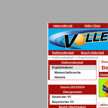
www.volley.de
Volley Shop
Hallenvolleyball
Beach-Volleyball
>> Hallenvolleyball
>> Ergebnisdienst
Erw
Hallenvolleyball
Be
Ergebnisdienst
Mannschaftssuche
Aktue
Historie
Saison 2023/2024
Übergeordnet
Deutscher VV
Bayerischer VV
aktu
Bezirk Oberfranken