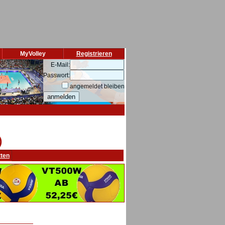
MyVolley
Registrieren
E-Mail:
Passwort:
angemeldet bleiben
)
tten