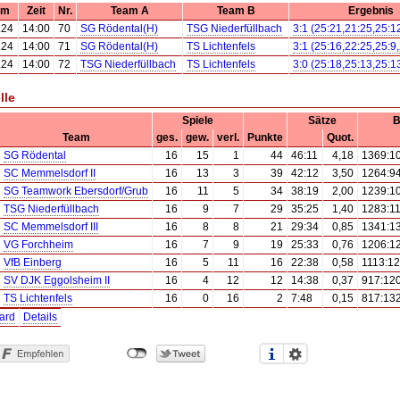
um
Zeit
Nr.
Team A
Team B
Ergebnis
.24
14:00
70
SG Rödental(H)
TSG Niederfüllbach
3:1 (25:21,21:25,25:1
.24
14:00
71
SG Rödental(H)
TS Lichtenfels
3:1 (25:16,22:25,25:9
.24
14:00
72
TSG Niederfüllbach
TS Lichtenfels
3:0 (25:18,25:13,25:1
lle
Spiele
Sätze
B
Team
ges.
gew.
verl.
Punkte
Quot.
SG Rödental
16
15
1
44
46:11
4,18
1369:1
SC Memmelsdorf II
16
13
3
39
42:12
3,50
1264:9
SG Teamwork Ebersdorf/Grub
16
11
5
34
38:19
2,00
1239:1
TSG Niederfüllbach
16
9
7
29
35:25
1,40
1283:1
SC Memmelsdorf III
16
8
8
21
29:34
0,85
1341:1
VG Forchheim
16
7
9
19
25:33
0,76
1206:1
VfB Einberg
16
5
11
16
22:38
0,58
1113:1
SV DJK Eggolsheim II
16
4
12
12
14:38
0,37
917:12
TS Lichtenfels
16
0
16
2
7:48
0,15
817:13
ard
Details