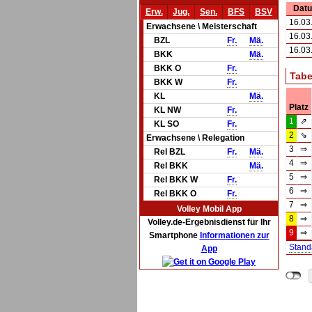
Dat
Erw.
Jug.
Sen.
BFS
BSV
16.03
Erwachsene \ Meisterschaft
16.03
BZL
Fr.
Mä.
16.03
BKK
Mä.
BKK O
Fr.
Tabe
BKK W
Fr.
KL
Mä.
Platz
KL NW
Fr.
1
⇗
KL SO
Fr.
2
⇘
Erwachsene \ Relegation
3
⇒
Rel BZL
Fr.
Mä.
4
⇒
Rel BKK
Mä.
5
⇒
Rel BKK W
Fr.
6
⇒
Rel BKK O
Fr.
7
⇒
Volley Mobil App
8
⇒
Volley.de-Ergebnisdienst für Ihr
9
⇒
Smartphone
Informationen zur
Stand
App