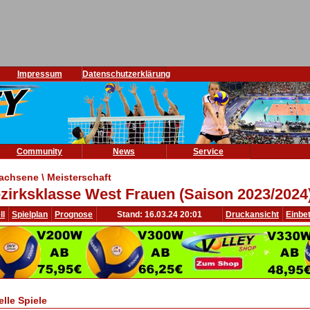
Impressum
Datenschutzerklärung
Community
News
Service
achsene \ Meisterschaft
zirksklasse West Frauen (Saison 2023/2024
ll
Spielplan
Prognose
Stand: 16.03.24 20:01
Druckansicht
Einbe
elle Spiele