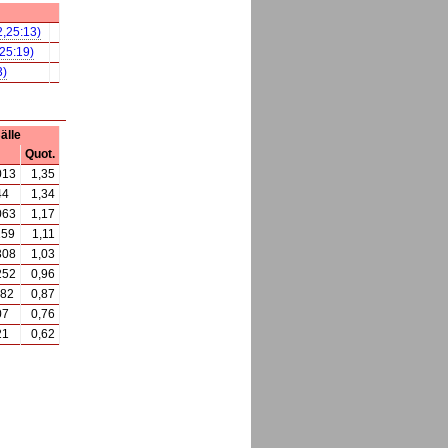
2,25:13)
,25:19)
3)
älle
Quot.
013
1,35
44
1,34
063
1,17
159
1,11
308
1,03
252
0,96
282
0,87
07
0,76
21
0,62