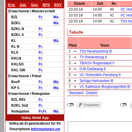
Datum
Zeit
Nr.
Erw.
Jug.
Sen.
BFS
BSV
10.03.18
14:00
40
VC Hoh
Erwachsene \ Meisterschaft
10.03.18
14:00
41
VC Hoh
BZL
Fr.
Mä.
10.03.18
14:00
42
TSV Neu
BZKL
Mä.
BZKL N
Fr.
Tabelle
BZKL S
Fr.
KL
Mä.
Platz
Team
KL N
Fr.
1
⇒
TSV Neutraubling III
KLS
Fr.
2
⇒
TV Riedenburg II
KKLN
Fr.
3
⇒
TB/ASV Regenstauf V
KKLSO
Fr.
4
⇒
DJK Daßwang II
KKL SW
Fr.
5
⇒
VC Hohenfels-Parsberg II
Erwachsene \ Pokal
6
⇒
SpVgg Hainsacker III
BezP
Fr.
Mä.
7
⇒
VC Kallmünz-Burglengenfeld III
KP S
Fr.
Mä.
Standard
Details
Erwachsene \ Relegation
BZL REL
Fr.
BZKL Süd
Fr.
Relegation
Fr.
Fr.
Mä.
Volley Mobil App
Volley.de-Ergebnisdienst für Ihr
Smartphone
Informationen zur