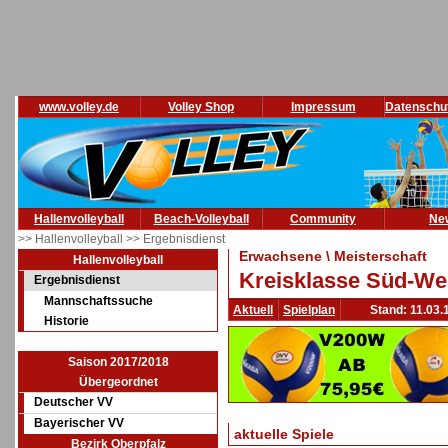
www.volley.de
Volley Shop
Impressum
Datenschu
Hallenvolleyball
Beach-Volleyball
Community
Ne
>> Hallenvolleyball
>> Ergebnisdienst
Erwachsene \ Meisterschaft
Hallenvolleyball
Kreisklasse Süd-Wes
Ergebnisdienst
Mannschaftssuche
Aktuell
Spielplan
Stand: 11.03.
Historie
Saison 2017/2018
Übergeordnet
Deutscher VV
Bayerischer VV
aktuelle Spiele
Bezirk Oberpfalz