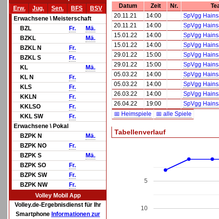
Datum
Zeit
Nr.
Te
Erw.
Jug.
Sen.
BFS
BSV
20.11.21
14:00
SpVgg Hainsa
Erwachsene \ Meisterschaft
20.11.21
14:00
SpVgg Hainsa
BZL
Fr.
Mä.
15.01.22
14:00
SpVgg Hainsa
BZKL
Mä.
15.01.22
14:00
SpVgg Hainsa
BZKL N
Fr.
29.01.22
15:00
SpVgg Hainsa
BZKL S
Fr.
29.01.22
15:00
SpVgg Hainsa
KL
Mä.
05.03.22
14:00
SpVgg Hainsa
KL N
Fr.
05.03.22
14:00
SpVgg Hainsa
KLS
Fr.
26.03.22
14:00
SpVgg Hainsa
KKLN
Fr.
26.04.22
19:00
SpVgg Hainsa
KKLSO
Fr.
📅 Heimspiele
📅 alle Spiele
KKL SW
Fr.
Erwachsene \ Pokal
Tabellenverlauf
BZPK N
Mä.
BZPK NO
Fr.
BZPK S
Mä.
BZPK SO
Fr.
BZPK SW
Fr.
5
BZPK NW
Fr.
Volley Mobil App
Volley.de-Ergebnisdienst für Ihr
10
Smartphone
Informationen zur