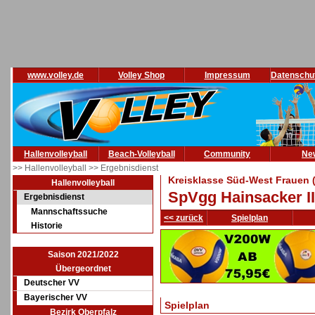
www.volley.de
Volley Shop
Impressum
Datenschu
Hallenvolleyball
Beach-Volleyball
Community
Ne
>> Hallenvolleyball
>> Ergebnisdienst
Kreisklasse Süd-West Frauen 
Hallenvolleyball
SpVgg Hainsacker II
Ergebnisdienst
Mannschaftssuche
<< zurück
Spielplan
Historie
Saison 2021/2022
Übergeordnet
Deutscher VV
Bayerischer VV
Spielplan
Bezirk Oberpfalz