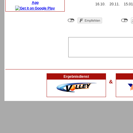
App
16.10.
20.11.
15.01
Ergebnisdienst
&