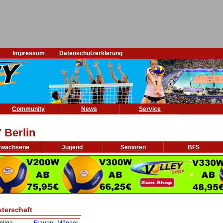
Impressum
Datenschutzerklärung
Community
News
Service
 Berlin
rwachsene
Jugend
Senioren
BFS
sterschaft