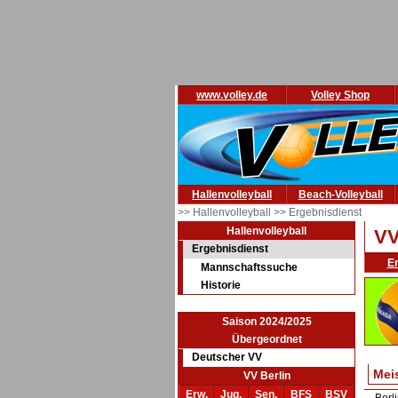
www.volley.de
Volley Shop
Hallenvolleyball
Beach-Volleyball
>> Hallenvolleyball
>> Ergebnisdienst
Hallenvolleyball
VV
Ergebnisdienst
E
Mannschaftssuche
Historie
Saison 2024/2025
Übergeordnet
Deutscher VV
Mei
VV Berlin
Erw.
Jug.
Sen.
BFS
BSV