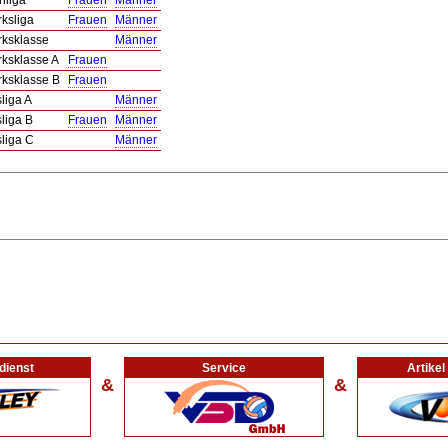
nliga
Frauen
Männer
rksliga
Frauen
Männer
rksklasse
Männer
rksklasse A
Frauen
rksklasse B
Frauen
sliga A
Männer
sliga B
Frauen
Männer
sliga C
Männer
dienst
Service
Artike
&
&