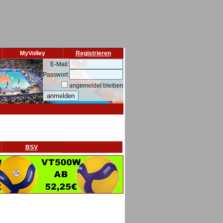
MyVolley
Registrieren
E-Mail:
Passwort:
angemeldet bleiben
BSV