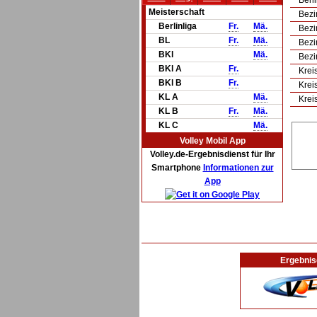
Berli
Meisterschaft
Bezi
Berlinliga
Fr.
Mä.
Bezi
BL
Fr.
Mä.
Bezi
BKl
Mä.
Bezi
BKl A
Fr.
Krei
BKl B
Fr.
Krei
KL A
Mä.
Krei
KL B
Fr.
Mä.
KL C
Mä.
Volley Mobil App
Volley.de-Ergebnisdienst für Ihr
Smartphone
Informationen zur
App
Ergebnis