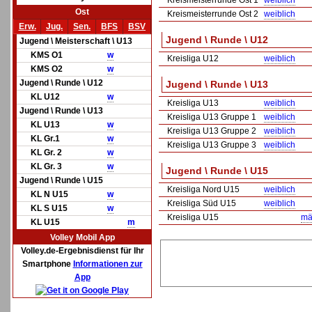
Kreismeisterrunde Ost 1
weiblich
Ost
Kreismeisterrunde Ost 2
weiblich
Erw.
Jug.
Sen.
BFS
BSV
Jugend \ Runde \ U12
Jugend \ Meisterschaft \ U13
KMS O1
w
Kreisliga U12
weiblich
KMS O2
w
Jugend \ Runde \ U12
Jugend \ Runde \ U13
KL U12
w
Kreisliga U13
weiblich
Jugend \ Runde \ U13
Kreisliga U13 Gruppe 1
weiblich
KL U13
w
Kreisliga U13 Gruppe 2
weiblich
KL Gr.1
w
Kreisliga U13 Gruppe 3
weiblich
KL Gr. 2
w
KL Gr. 3
w
Jugend \ Runde \ U15
Jugend \ Runde \ U15
Kreisliga Nord U15
weiblich
KL N U15
w
Kreisliga Süd U15
weiblich
KL S U15
w
Kreisliga U15
mä
KL U15
m
Volley Mobil App
Volley.de-Ergebnisdienst für Ihr
Smartphone
Informationen zur
App