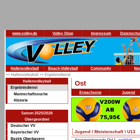
www.volley.de
Volley Shop
Impressum
Datenschu
Hallenvolleyball
Beach-Volleyball
Community
Ne
>> Hallenvolleyball
>> Ergebnisdienst
Hallenvolleyball
Ost
Ergebnisdienst
Erwachsene
Jugend
Mannschaftssuche
Historie
Saison 2025/2026
Übergeordnet
Deutscher VV
Jugend \ Meisterschaft \ U13
Bayerischer VV
Bezirk Oberbayern