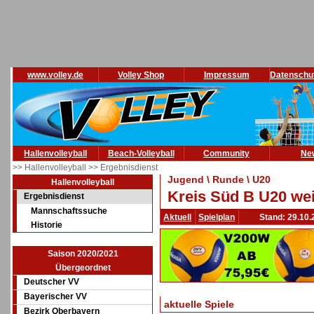
www.volley.de
Volley Shop
Impressum
Datenschu
Hallenvolleyball
Beach-Volleyball
Community
Ne
>> Hallenvolleyball
>> Ergebnisdienst
Jugend \ Runde \ U20
Hallenvolleyball
Kreis Süd B U20 wei
Ergebnisdienst
Mannschaftssuche
Aktuell
Spielplan
Stand: 29.10.
Historie
Saison 2020/2021
Übergeordnet
Deutscher VV
Bayerischer VV
aktuelle Spiele
Bezirk Oberbayern