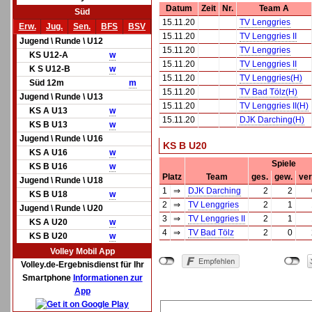
Datum
Zeit
Nr.
Team A
Süd
15.11.20
TV Lenggries
Erw.
Jug.
Sen.
BFS
BSV
15.11.20
TV Lenggries II
Jugend \ Runde \ U12
15.11.20
TV Lenggries
KS U12-A
w
15.11.20
TV Lenggries II
K S U12-B
w
15.11.20
TV Lenggries(H)
Süd 12m
m
15.11.20
TV Bad Tölz(H)
Jugend \ Runde \ U13
15.11.20
TV Lenggries II(H)
KS A U13
w
15.11.20
DJK Darching(H)
KS B U13
w
Jugend \ Runde \ U16
KS B U20
KS A U16
w
Spiele
KS B U16
w
Platz
Team
ges.
gew.
ver
Jugend \ Runde \ U18
1
⇒
DJK Darching
2
2
KS B U18
w
2
⇒
TV Lenggries
2
1
Jugend \ Runde \ U20
3
⇒
TV Lenggries II
2
1
KS A U20
w
4
⇒
TV Bad Tölz
2
0
KS B U20
w
Volley Mobil App
Volley.de-Ergebnisdienst für Ihr
Smartphone
Informationen zur
App