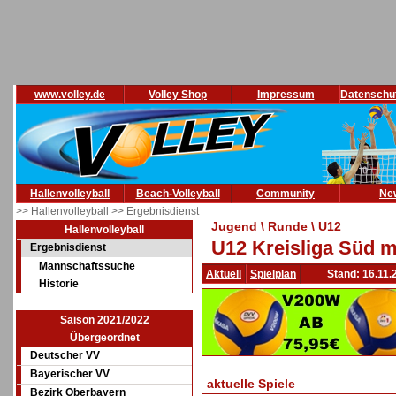
www.volley.de
Volley Shop
Impressum
Datenschu
Hallenvolleyball
Beach-Volleyball
Community
Ne
>> Hallenvolleyball
>> Ergebnisdienst
Jugend \ Runde \ U12
Hallenvolleyball
U12 Kreisliga Süd m
Ergebnisdienst
Mannschaftssuche
Aktuell
Spielplan
Stand: 16.11.
Historie
Saison 2021/2022
Übergeordnet
Deutscher VV
Bayerischer VV
aktuelle Spiele
Bezirk Oberbayern