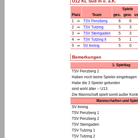
U12 KL Süd m o. a.K.
Spiele
Platz
Team
ges.
gew.
ve
1
⇒
TSV Penzberg
6
6
2
⇒
TSV Tutzing
5
3
3
⇒
TSV Steingaden
5
3
4
⇒
TSV Tutzing II
5
1
5
⇒
SV Inning
5
0
Bemerkungen
1. Spieltag
TSV Penzberg 2
Haben noch keine Spieler eingetragen
Habe die 3 Spieler gefunden
sind wohl älter -- U13
Die Mannschaft spielt somit außer Kon
Mannschaften und Spie
SV Inning
TSV Penzberg 1
TSV Penzberg 2
TSV Steingaden
TSV Tutzing 1
TSV Tutzing 2