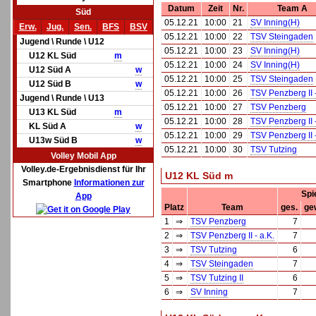
Datum
Zeit
Nr.
Team A
Süd
05.12.21
10:00
21
SV Inning(H)
Erw.
Jug.
Sen.
BFS
BSV
05.12.21
10:00
22
TSV Steingaden
Jugend \ Runde \ U12
05.12.21
10:00
23
SV Inning(H)
U12 KL Süd
m
05.12.21
10:00
24
SV Inning(H)
U12 Süd A
w
05.12.21
10:00
25
TSV Steingaden
U12 Süd B
w
05.12.21
10:00
26
TSV Penzberg II -
Jugend \ Runde \ U13
05.12.21
10:00
27
TSV Penzberg
U13 KL Süd
m
05.12.21
10:00
28
TSV Penzberg II -
KL Süd A
w
05.12.21
10:00
29
TSV Penzberg II -
U13w Süd B
w
05.12.21
10:00
30
TSV Tutzing
Volley Mobil App
Volley.de-Ergebnisdienst für Ihr
U12 KL Süd m
Smartphone
Informationen zur
Spi
App
Platz
Team
ges.
ge
1
⇒
TSV Penzberg
7
2
⇒
TSV Penzberg II - a.K.
7
3
⇒
TSV Tutzing
6
4
⇒
TSV Steingaden
7
5
⇒
TSV Tutzing II
6
6
⇒
SV Inning
7