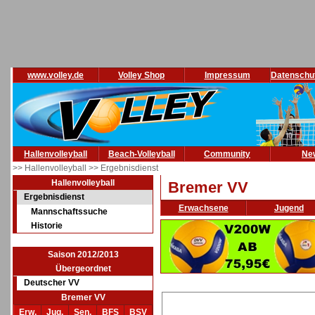
www.volley.de
Volley Shop
Impressum
Datenschu
Hallenvolleyball
Beach-Volleyball
Community
Ne
>> Hallenvolleyball
>> Ergebnisdienst
Hallenvolleyball
Bremer VV
Ergebnisdienst
Erwachsene
Jugend
Mannschaftssuche
Historie
Saison 2012/2013
Übergeordnet
Deutscher VV
Bremer VV
Erw.
Jug.
Sen.
BFS
BSV